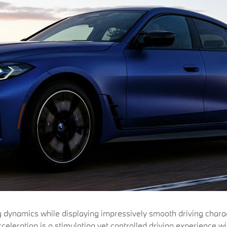
dynamics while displaying impressively smooth driving charac
cceleration is a stimulating yet controlled driving experience wi