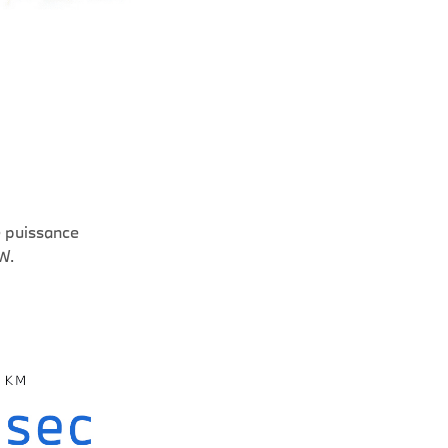
e puissance
W.