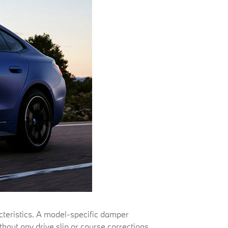
teristics. A model-specific damper
thout any drive slip or course corrections.