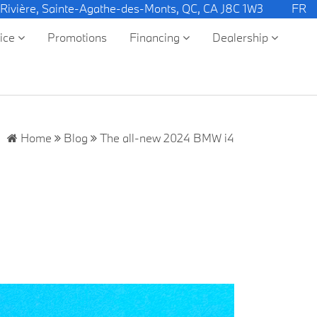
 Rivière, Sainte-Agathe-des-Monts, QC, CA J8C 1W3
FR
vice
Promotions
Financing
Dealership
Home
Blog
The all-new 2024 BMW i4