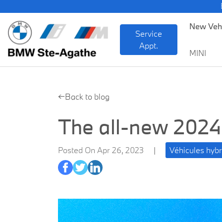
BMW — Shee
New Veh
Service
Appt.
MINI
←Back to blog
The all-new 202
Posted On Apr 26, 2023
|
Véhicules hybr