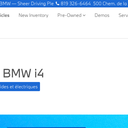
r Driving Pleasure.
819 326-6464
500 Chem. de la
icles
New Inventory
Pre-Owned
Demos
Ser
4 BMW i4
ides et électriques