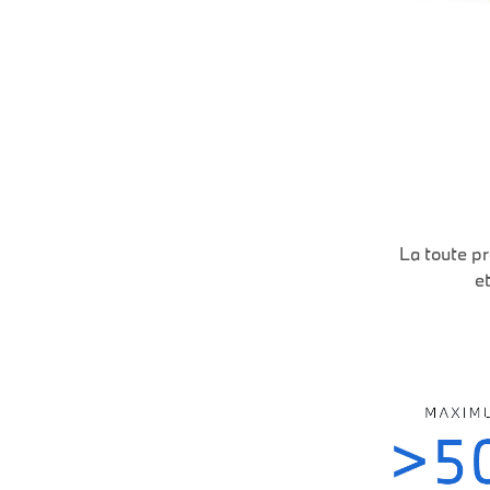
La toute p
e