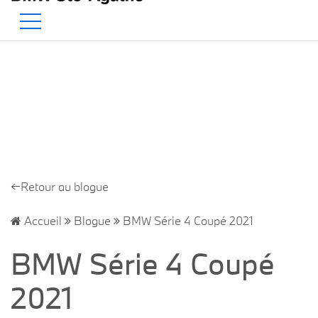
BMW — Le Pur Plaisir de Conduire
EN
500 Chem. de la Rivière, Sainte-Agathe-des-Monts, QC, CA J8C 1W3
←Retour au blogue
Accueil
Blogue
BMW Série 4 Coupé 2021
BMW Série 4 Coupé
2021