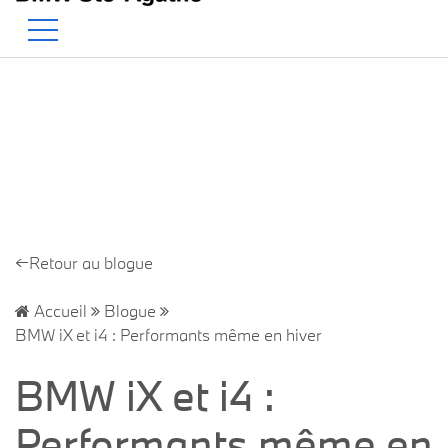
BMW — Le Pur Plaisir de Conduire.
EN
500 Chem. de la Rivière, Sainte-Agathe-des-Monts, QC, CA J8C 1W3
←Retour au blogue
Accueil
Blogue
BMW iX et i4 : Performants même en hiver
BMW iX et i4 :
Performants même en