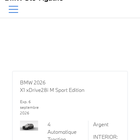
BMW — Le Pur Plaisir de Co
EN
500 Chem. de la Rivière, Sainte-Agathe-des-Monts, QC, CA J8C 1W3
BMW 2026
X1 xDrive28i M Sport Edition
Exp. 6
septembre
2026
4
Argent
Automatique
INTERIOR:
Traction