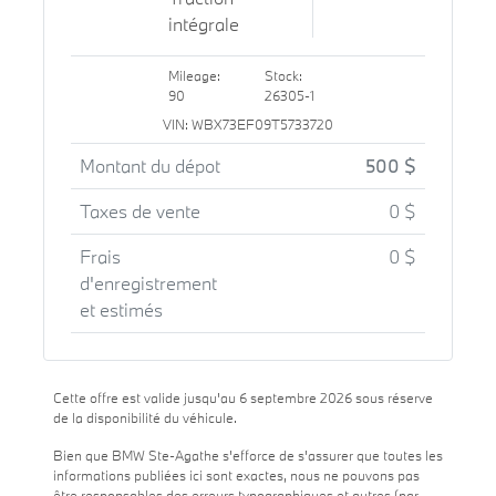
intégrale
Mileage:
Stock:
90
26305-1
VIN: WBX73EF09T5733720
Montant du dépot
500 $
Taxes de vente
0 $
Frais
0 $
d'enregistrement
et estimés
Cette offre est valide jusqu'au 6 septembre 2026 sous réserve
de la disponibilité du véhicule.
Bien que BMW Ste-Agathe s'efforce de s'assurer que toutes les
informations publiées ici sont exactes, nous ne pouvons pas
être responsables des erreurs typographiques et autres (par