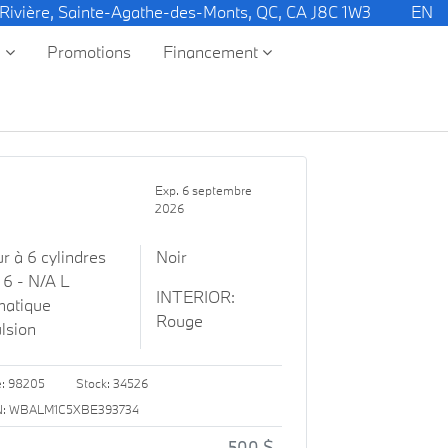
 Rivière, Sainte-Agathe-des-Monts, QC, CA J8C 1W3
EN
e
Promotions
Financement
Exp. 6 septembre
2026
r à 6 cylindres
Noir
 6 - N/A L
INTERIOR:
matique
Rouge
lsion
e: 98205
Stock: 34526
N: WBALM1C5XBE393734
500 $