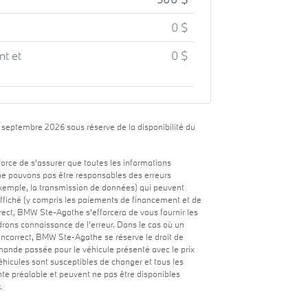
0 $
nt et
0 $
6 septembre 2026 sous réserve de la disponibilité du
rce de s'assurer que toutes les informations
 ne pouvons pas être responsables des erreurs
exemple, la transmission de données) qui peuvent
x affiché (y compris les paiements de financement et de
rrect, BMW Ste-Agathe s'efforcera de vous fournir les
drons connaissance de l'erreur. Dans le cas où un
x incorrect, BMW Ste-Agathe se réserve le droit de
ande passée pour le véhicule présenté avec le prix
 véhicules sont susceptibles de changer et tous les
te préalable et peuvent ne pas être disponibles
.