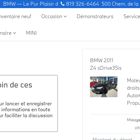
BMW — Le Pur Plaisir de Conduire.
819 326-6464
500 Chem. de la
nventaire neuf
Occasion
Démonstrateurs
Servic
naire
MINI
BMW 2011
Z4 sDrive35is
Moteu
in de ces
droits
Auto
Propu
r lancer et enregistrer
 informations en toute
r faciliter la discussion
Mileag
VI
Montant du dépot