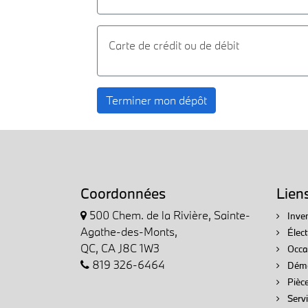
Carte de crédit ou de débit
Terminer mon dépôt
Coordonnées
Lien
500 Chem. de la Rivière, Sainte-
Inven
Agathe-des-Monts,
Élec
QC, CA J8C 1W3
Occa
819 326-6464
Démo
Pièce
Servi