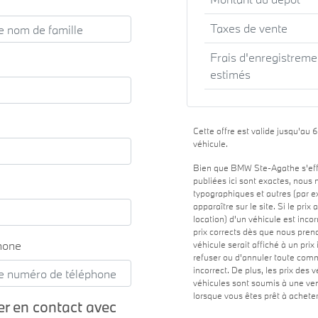
Taxes de vente
Frais d'enregistreme
estimés
Cette offre est valide jusqu'au 
véhicule.
Bien que BMW Ste-Agathe s'effo
publiées ici sont exactes, nous
typographiques et autres (par 
apparaître sur le site. Si le pri
location) d'un véhicule est inco
prix corrects dès que nous pren
hone
véhicule serait affiché à un pri
refuser ou d'annuler toute comm
incorrect. De plus, les prix des
véhicules sont soumis à une ven
lorsque vous êtes prêt à acheter
er en contact avec