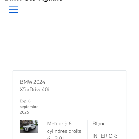
BMW — Le Pur Plaisir de Co
EN
500 Chem. de la Rivière, Sainte-Agathe-des-Monts, QC, CA J8C 1W3
BMW 2024
X5 xDrive40i
Exp. 6
septembre
2026
Moteur à 6
Blanc
cylindres droits
INTERIOR:
6 - 3.0 L