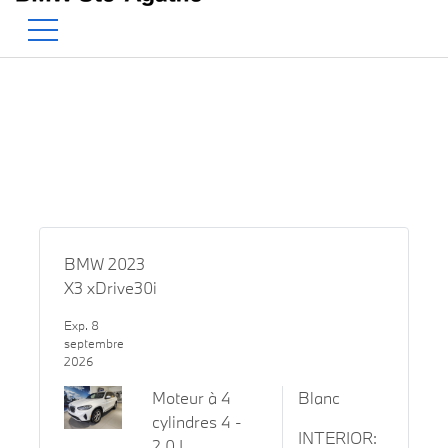
BMW — Le Pur Plaisir de Con
EN
500 Chem. de la Rivière, Sainte-Agathe-des-Monts, QC, CA J8C 1W3
BMW 2023
X3 xDrive30i
Exp. 8
septembre
2026
Moteur à 4
Blanc
cylindres 4 -
INTERIOR:
2.0 L