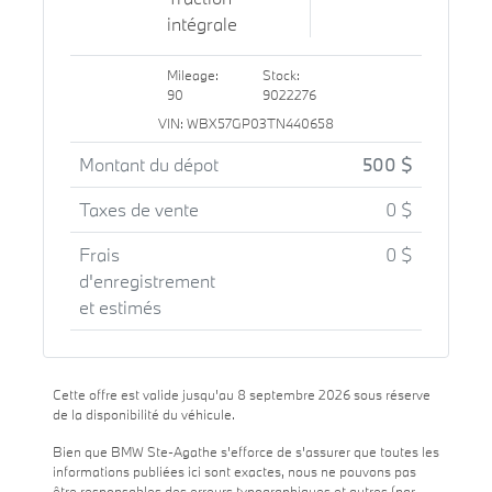
intégrale
Mileage:
Stock:
90
9022276
VIN: WBX57GP03TN440658
Montant du dépot
500 $
Taxes de vente
0 $
Frais
0 $
d'enregistrement
et estimés
Cette offre est valide jusqu'au 8 septembre 2026 sous réserve
de la disponibilité du véhicule.
Bien que BMW Ste-Agathe s'efforce de s'assurer que toutes les
informations publiées ici sont exactes, nous ne pouvons pas
être responsables des erreurs typographiques et autres (par