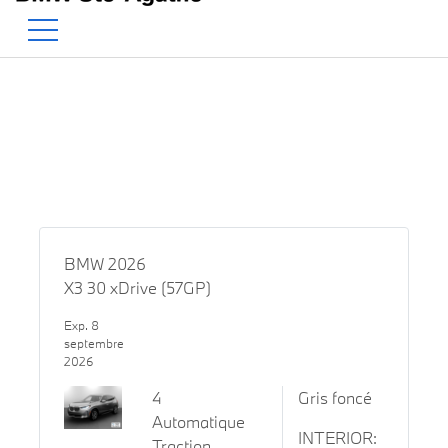
BMW — Le Pur Plaisir de Co
EN
500 Chem. de la Rivière, Sainte-Agathe-des-Monts, QC, CA J8C 1W3
BMW 2026
X3 30 xDrive (57GP)
Exp. 8
septembre
2026
4
Gris foncé
Automatique
INTERIOR:
Traction