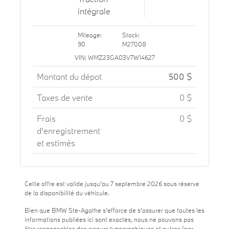
intégrale
Mileage:
Stock:
90
M27008
VIN: WMZ23GA03V7W14627
Montant du dépot
500 $
Taxes de vente
0 $
Frais
0 $
d'enregistrement
et estimés
Cette offre est valide jusqu'au 7 septembre 2026 sous réserve
de la disponibilité du véhicule.
Bien que BMW Ste-Agathe s'efforce de s'assurer que toutes les
informations publiées ici sont exactes, nous ne pouvons pas
être responsables des erreurs typographiques et autres (par