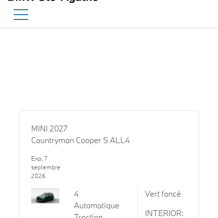
BMW — Le Pur Plaisir de Co
EN
500 Chem. de la Rivière, Sainte-Agathe-des-Monts, QC, CA J8C 1W3
MINI 2027
Countryman Cooper S ALL4
Exp. 7
septembre
2026
4
Vert foncé
Automatique
INTERIOR:
Traction