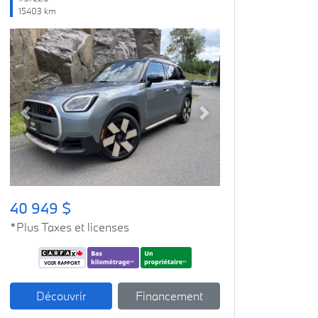
15403 km
Previous
Next
40 949 $
*Plus Taxes et licenses
Découvrir
Financement