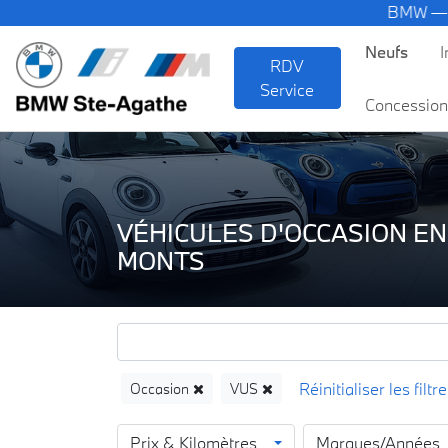
BMW — Le Pur Plaisir
Neufs
I
RDV
Service
Concession
VÉHICULES D'OCCASION EN
MONTS
Occasion
VUS
Prix & Kilomètres
Marques/Années