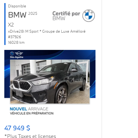
Disponible
BMW
2025
X2
xDrive28i M Sport * Groupe de Luxe Amélioré
#37926
16028 km
Previous
Next
47 949 $
*Plus Taxes et licenses