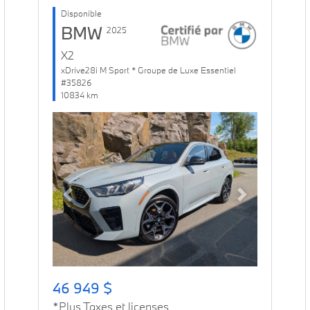
Disponible
BMW
2025
X2
xDrive28i M Sport * Groupe de Luxe Essentiel
#35826
10834 km
Previous
Next
46 949 $
*Plus Taxes et licenses