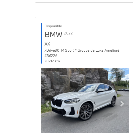
Disponible
BMW
2022
X4
xDrive30i M Sport * Groupe de Luxe Amélioré
#36226
70212 km
Previous
Next