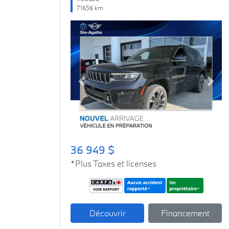
71656 km
Previous
Next
36 949 $
*Plus Taxes et licenses
Découvrir
Financement