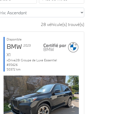
28 véhicule(s) trouvé(s)
Disponible
BMW
2023
X1
xDrive28i Groupe de Luxe Essentiel
#35626
50372 km
Previous
Next