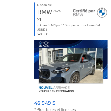
Disponible
BMW
2025
X1
xDrive28i M Sport * Groupe de Luxe Essentiel
#38126
14033 km
Previous
Next
46 949 $
*Plus Taxes et licenses