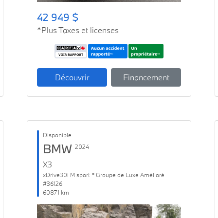
42 949 $
*Plus Taxes et licenses
Découvrir
Financement
Disponible
BMW
2024
X3
xDrive30i M sport * Groupe de Luxe Amélioré
#36126
60871 km