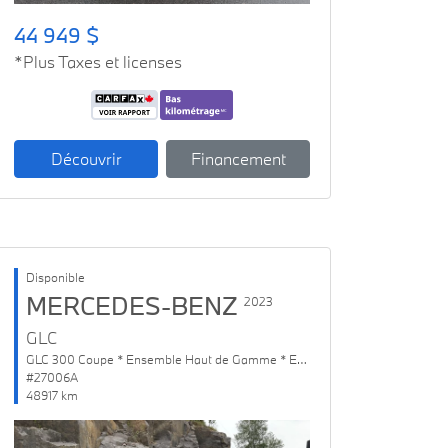
44 949 $
*Plus Taxes et licenses
Découvrir
Financement
Disponible
MERCEDES-BENZ
2023
GLC
GLC 300 Coupe * Ensemble Haut de Gamme * Ensemble de Nuit
#27006A
48917 km