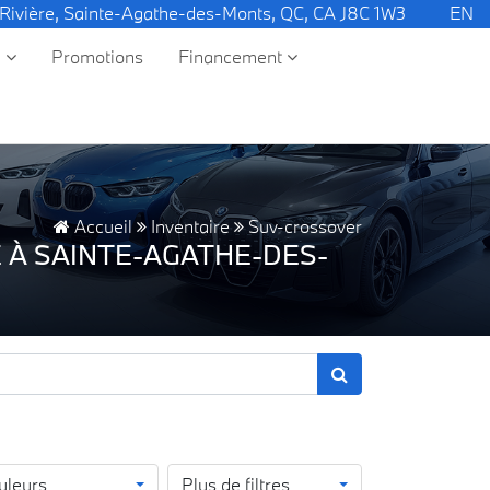
 Rivière, Sainte-Agathe-des-Monts, QC, CA J8C 1W3
EN
e
Promotions
Financement
Accueil
Inventaire
Suv-crossover
 À SAINTE-AGATHE-DES-
uleurs
Plus de filtres