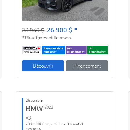
26 900 $ *
28 949 $
*Plus Taxes et licenses
Découvrir
Financement
Disponible
BMW
2023
X3
xDrive30i Groupe de Luxe Essentiel
#26308A