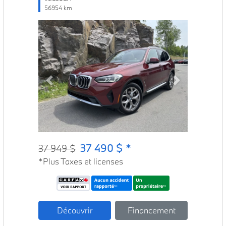
56954 km
Previous
Next
37 490 $ *
37 949 $
*Plus Taxes et licenses
Découvrir
Financement