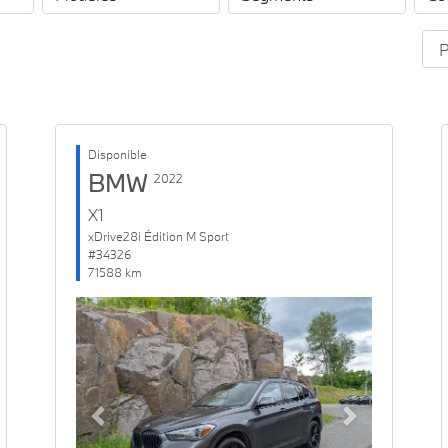
Disponible
BMW
2022
X1
xDrive28i Édition M Sport
#34326
71588 km
Previous
Next