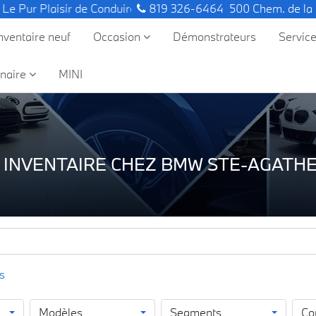
 de Conduire.
819 326-6464
500 Chem. de la
nventaire neuf
Occasion
Démonstrateurs
Servic
naire
MINI
 INVENTAIRE CHEZ BMW STE-AGATHE
Modèles
Segments
Co