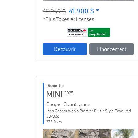
41 900 $ *
42 949 $
*Plus Taxes et licenses
Découvrir
Financement
Disponible
MINI
2025
Cooper Countryman
John Cooper Works Premier Plus * Style Favoured
#37326
37519 km