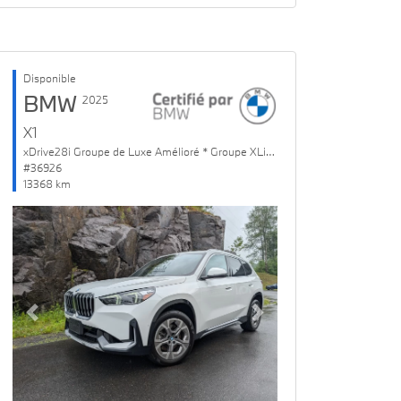
Disponible
BMW
2025
X1
xDrive28i Groupe de Luxe Amélioré * Groupe XLine
#36926
13368 km
Previous
Next