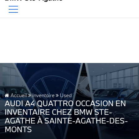
BMW — Le Pur Plaisir de Conduire.
EN
500 Chem. de la Rivière, Sainte-Agathe-des-Monts, QC, CA J8C 1W3
Accueil
Inventaire
Used
AUDI A4 QUATTRO OCCASION EN
INVENTAIRE CHEZ BMW STE-
AGATHE À SAINTE-AGATHE-DES-
MONTS