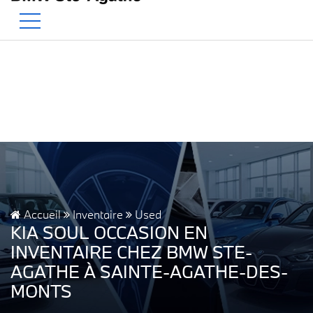
BMW — Le Pur Plaisir de Conduire.
EN
500 Chem. de la Rivière, Sainte-Agathe-des-Monts, QC, CA J8C 1W3
Accueil
Inventaire
Used
KIA SOUL OCCASION EN
INVENTAIRE CHEZ BMW STE-
AGATHE À SAINTE-AGATHE-DES-
MONTS