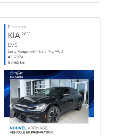
Disponible
KIA
2023
EV6
Long Range w/GT-Line Pkg AWD
#26287A
80465 km
Previous
Next