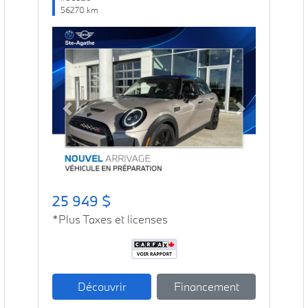
56270 km
Previous
Next
25 949 $
*Plus Taxes et licenses
Découvrir
Financement