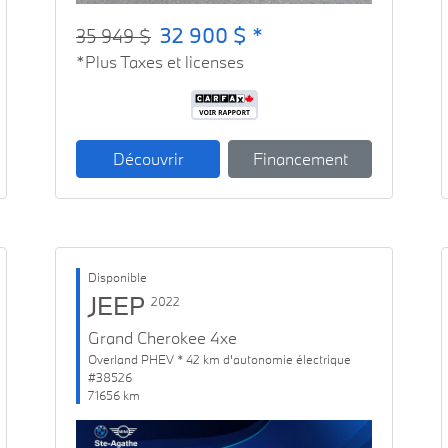
32 900 $ *
35 949 $
*Plus Taxes et licenses
Découvrir
Financement
Disponible
JEEP
2022
Grand Cherokee 4xe
Overland PHEV * 42 km d'autonomie électrique
#38526
71656 km