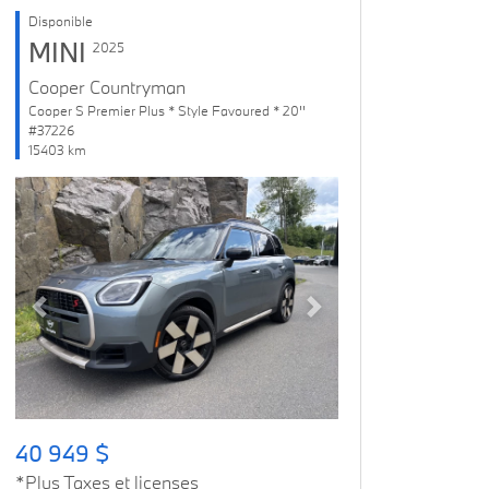
Disponible
MINI
2025
Cooper Countryman
Cooper S Premier Plus * Style Favoured * 20''
#37226
15403 km
Previous
Next
40 949 $
*Plus Taxes et licenses