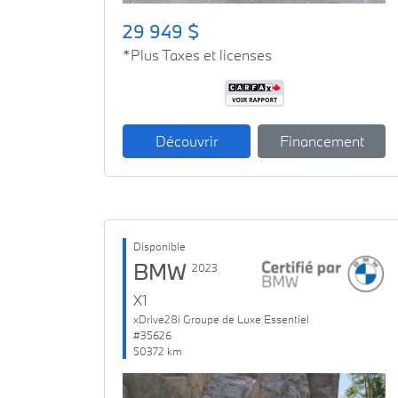
29 949 $
*Plus Taxes et licenses
Découvrir
Financement
Disponible
BMW
2023
X1
xDrive28i Groupe de Luxe Essentiel
#35626
50372 km