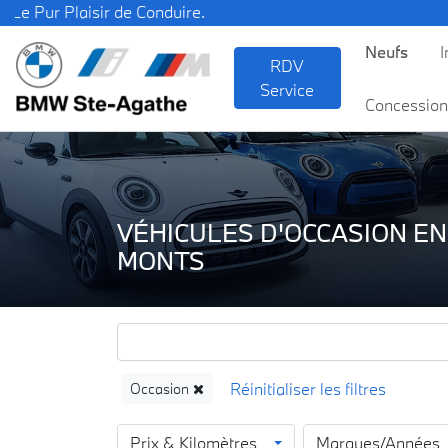
 Plaisir de Conduire.
Neufs
I
RDV
Service
Concession
VÉHICULES D'OCCASION EN
MONTS
Occasion
Prix & Kilomètres
Marques/Années