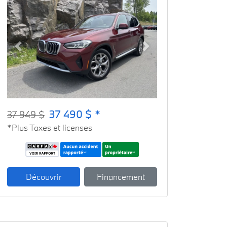
Previous
Next
37 490 $ *
37 949 $
*Plus Taxes et licenses
Découvrir
Financement