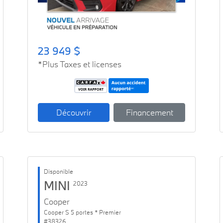
23 949 $
*Plus Taxes et licenses
Découvrir
Financement
Disponible
MINI
2023
Cooper
Cooper S 5 portes * Premier
#38326