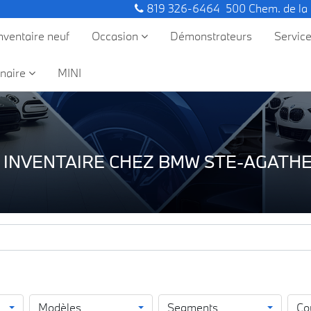
819 326-6464
500 Chem. de la
nventaire neuf
Occasion
Démonstrateurs
Servic
naire
MINI
 INVENTAIRE CHEZ BMW STE-AGATHE
Modèles
Segments
Co