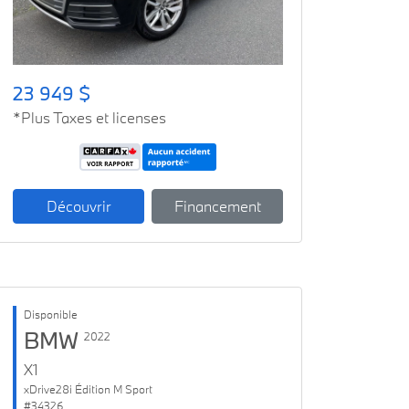
23 949 $
*Plus Taxes et licenses
Découvrir
Financement
Disponible
BMW
2022
X1
xDrive28i Édition M Sport
#34326