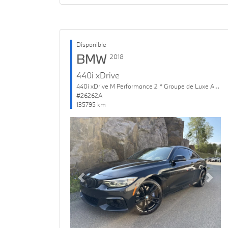
Disponible
BMW
2018
440i xDrive
440i xDrive M Performance 2 * Groupe de Luxe Amélioré
#26262A
135795 km
Previous
Next