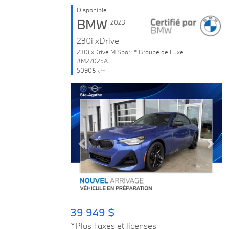
Disponible
BMW
2023
230i xDrive
230i xDrive M Sport * Groupe de Luxe
#M27025A
50906 km
Previous
Next
39 949 $
*Plus Taxes et licenses