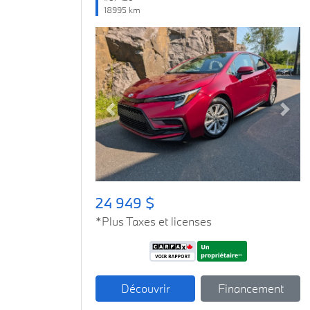
18995 km
Previous
Next
24 949 $
*Plus Taxes et licenses
Découvrir
Financement