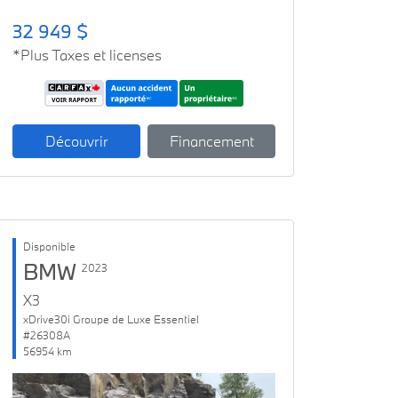
32 949 $
*Plus Taxes et licenses
Découvrir
Financement
Disponible
BMW
2023
X3
xDrive30i Groupe de Luxe Essentiel
#26308A
56954 km