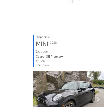
Disponible
MINI
2023
Cooper
Cooper SE Premier+
#31126
37486 km
Previous
Next