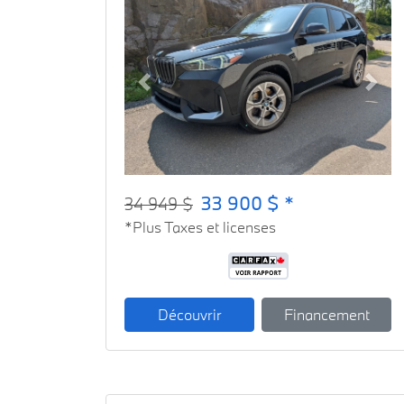
Previous
Next
33 900 $ *
34 949 $
*Plus Taxes et licenses
Découvrir
Financement