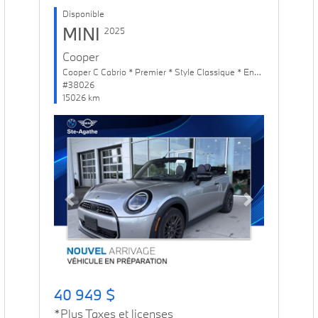
Disponible
MINI
2025
Cooper
Cooper C Cabrio * Premier * Style Classique * Ens. Confort
#38026
15026 km
Previous
Next
40 949 $
*Plus Taxes et licenses