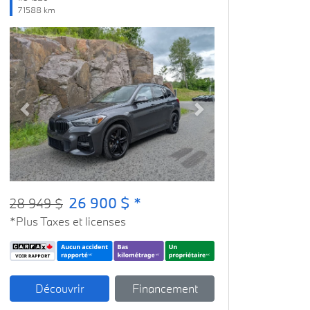
71588 km
Previous
Next
26 900 $ *
28 949 $
*Plus Taxes et licenses
Découvrir
Financement