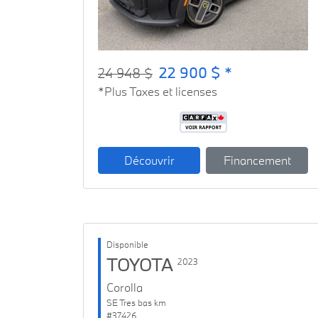
22 900 $ *
24 948 $
*Plus Taxes et licenses
Découvrir
Financement
Disponible
TOYOTA
2023
Corolla
SE Tres bas km
#37426