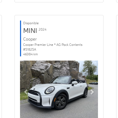
Disponible
MINI
2024
Cooper
Cooper Premier Line * AG Pack Contents
#51825A
46384 km
Previous
Next