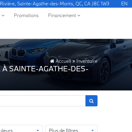
 Rivière, Sainte-Agathe-des-Monts, QC, CA J8C 1W3
EN
e
Promotions
Financement
Accueil
Inventaire
 À SAINTE-AGATHE-DES-
uleurs
Plus de filtres