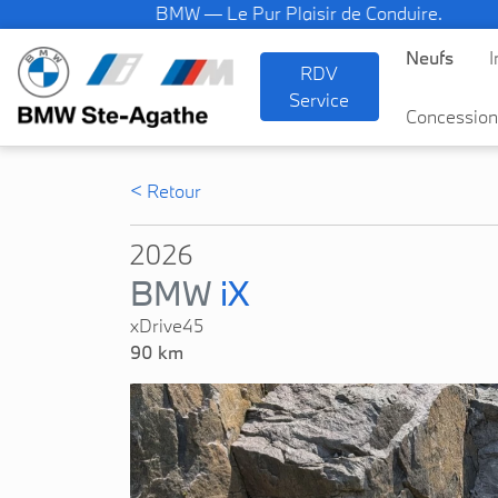
BMW — Le Pur Plaisir de Conduire.
Neufs
I
RDV
Service
Concession
< Retour
2026
BMW
iX
xDrive45
90 km