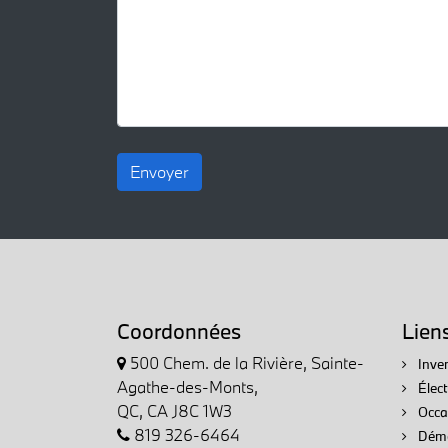
Envoyer
Coordonnées
Lien
500 Chem. de la Rivière, Sainte-
Inven
Agathe-des-Monts,
Élec
QC, CA J8C 1W3
Occa
819 326-6464
Démo