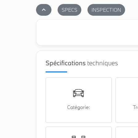
stat_1
SPECS
INSPECTION
Spécifications
techniques
Catégorie:
Tr