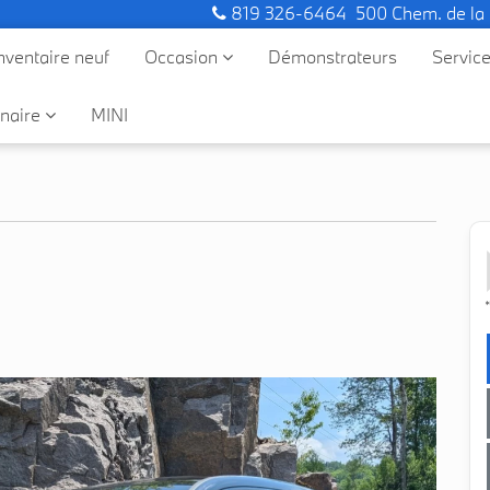
819 326-6464
500 Chem. de la
nventaire neuf
Occasion
Démonstrateurs
Servic
naire
MINI
*