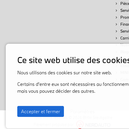
Pièce
Servi
Prom
Fina
Serv
Carri
Notr
Blog
Ce site web utilise des cookie
Nous
Essai
Nous utilisons des cookies sur notre site web.
MINI
Gam
Certains d'entre eux sont nécessaires au fonctionneme
mais vous pouvez décider des autres.
Accepter et fermer
Paramètres
Tous droits réservés © 2026 BMW Ste-Agathe
Fièrement propulsé par