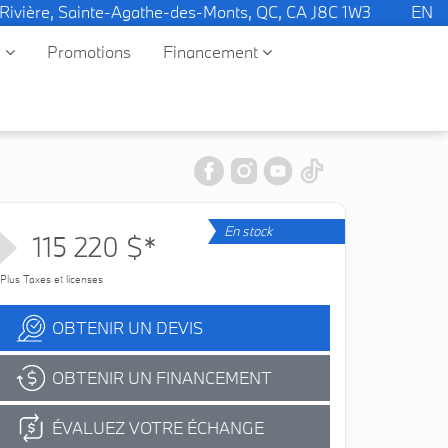
 Rivière, Sainte-Agathe-des-Monts, QC, CA J8C 1W3
EN
e
Promotions
Financement
En stock
115 220 $*
Plus Taxes et licenses
OBTENIR UN DEVIS
OBTENIR UN FINANCEMENT
ÉVALUEZ VOTRE ÉCHANGE