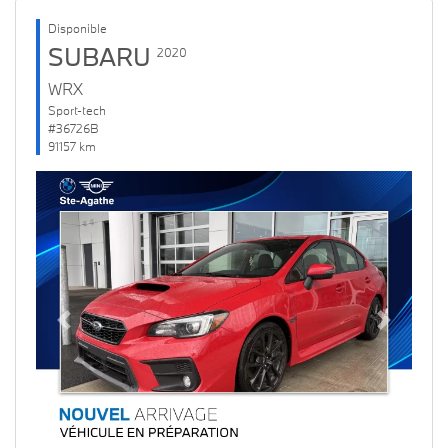
Disponible
SUBARU
2020
WRX
Sport-tech
#36726B
91157 km
Previous
Next