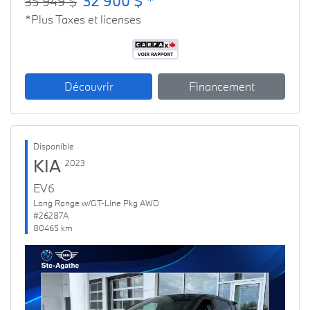
32 900 $ *
35 949 $
*Plus Taxes et licenses
Découvrir
Financement
Disponible
KIA
2023
EV6
Long Range w/GT-Line Pkg AWD
#26287A
80465 km