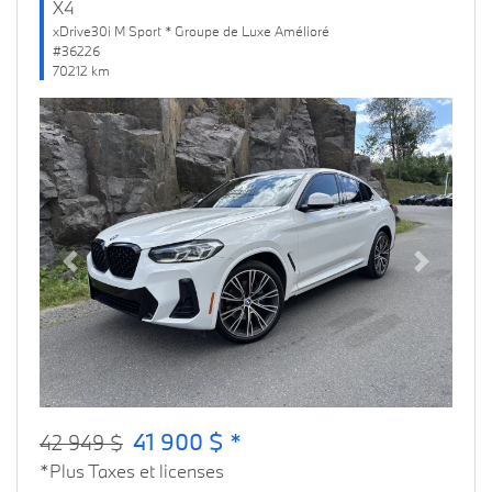
X4
xDrive30i M Sport * Groupe de Luxe Amélioré
#36226
70212 km
Previous
Next
41 900 $ *
42 949 $
*Plus Taxes et licenses