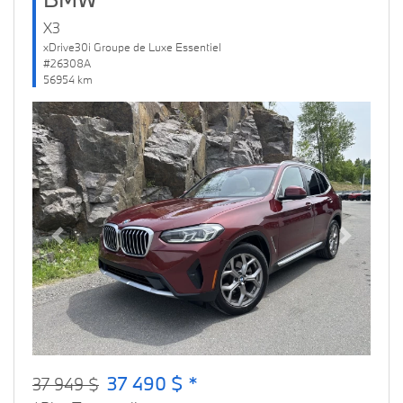
X3
xDrive30i Groupe de Luxe Essentiel
#26308A
56954 km
Previous
Next
37 490 $ *
37 949 $