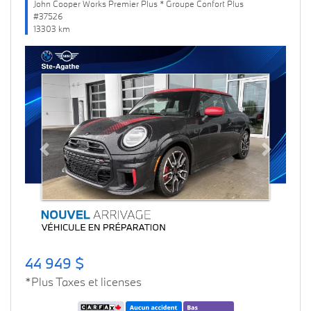
John Cooper Works Premier Plus * Groupe Confort Plus
#37526
13303 km
Previous
Next
44 949 $
*Plus Taxes et licenses