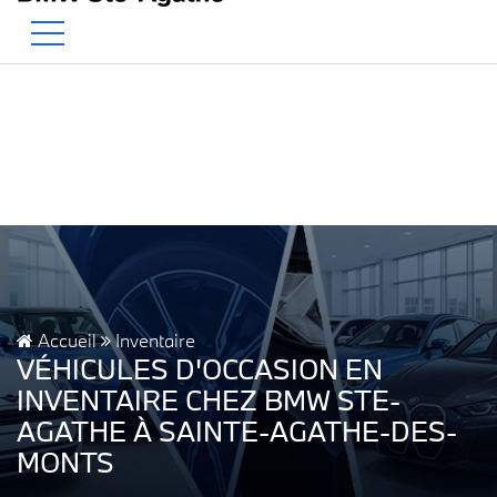
BMW — Le Pur Plaisir de Conduire.
EN
500 Chem. de la Rivière, Sainte-Agathe-des-Monts, QC, CA J8C 1W3
Accueil
Inventaire
VÉHICULES D'OCCASION EN
INVENTAIRE CHEZ BMW STE-
AGATHE À SAINTE-AGATHE-DES-
MONTS