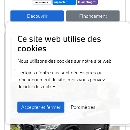
Découvrir
Financement
Ce site web utilise des
Disponible
cookies
BMW
2024
X3
Nous utilisons des cookies sur notre site web.
xDrive30i M sport * Groupe de Luxe Amélioré
#36126
Certains d'entre eux sont nécessaires au
60871 km
fonctionnement du site, mais vous pouvez
décider des autres.
Accepter et fermer
Paramètres
Previous
Next