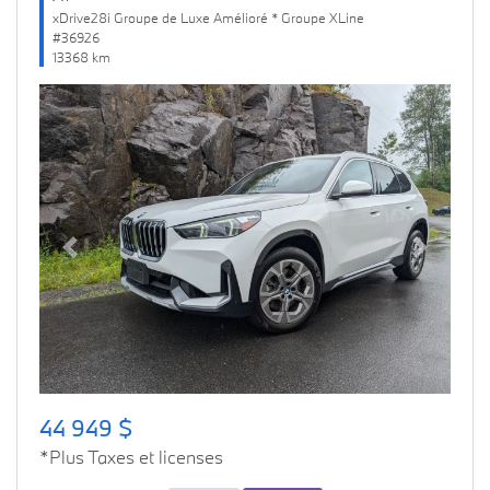
xDrive28i Groupe de Luxe Amélioré * Groupe XLine
#36926
13368 km
Previous
Next
44 949 $
*Plus Taxes et licenses