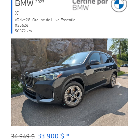
BMW
2023
X1
xDrive28i Groupe de Luxe Essentiel
#35626
50372 km
Previous
Next
33 900 $ *
34 949 $