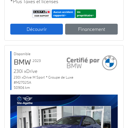
*Plus Taxes et licenses
Découvrir
Financement
Disponible
BMW
2023
230i xDrive
230i xDrive M Sport * Groupe de Luxe
#M27025A
50906 km