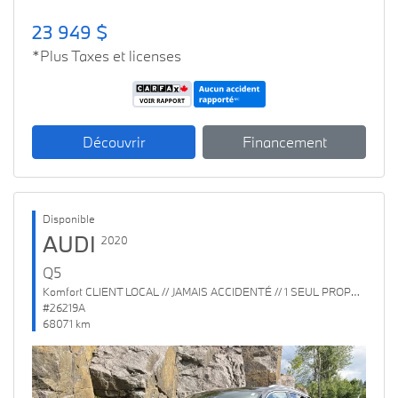
23 949 $
*Plus Taxes et licenses
Découvrir
Financement
Disponible
AUDI
2020
Q5
Komfort CLIENT LOCAL // JAMAIS ACCIDENTÉ // 1 SEUL PROPRIO
#26219A
68071 km