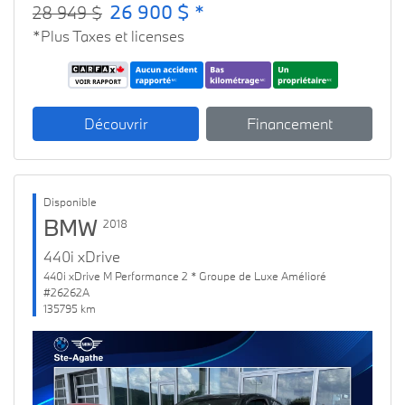
26 900 $ *
28 949 $
*Plus Taxes et licenses
Découvrir
Financement
Disponible
BMW
2018
440i xDrive
440i xDrive M Performance 2 * Groupe de Luxe Amélioré
#26262A
135795 km