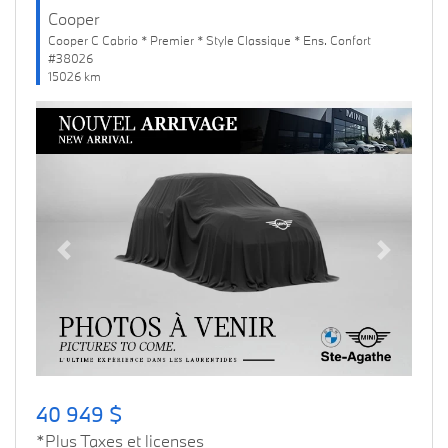
Cooper
Cooper C Cabrio * Premier * Style Classique * Ens. Confort
#38026
15026 km
Previous
Next
40 949 $
*Plus Taxes et licenses