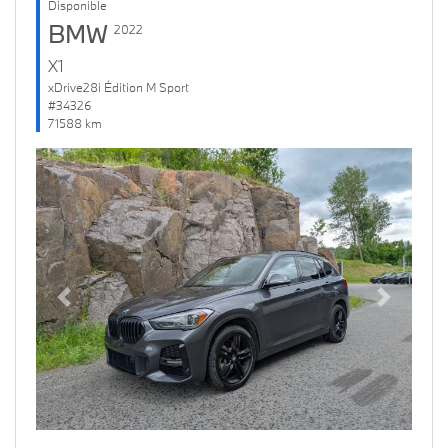
Disponible
BMW
2022
X1
xDrive28i Édition M Sport
#34326
71588 km
Previous
Next