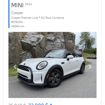
MINI
2024
Cooper
Cooper Premier Line * AG Pack Contents
#51825A
46384 km
Previous
Next