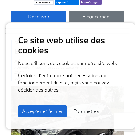
Découvrir
Financement
Ce site web utilise des
Disponible
cookies
BMW
2024
X3
Nous utilisons des cookies sur notre site web.
xDrive30i M sport * Groupe de Luxe Amélioré
#36126
Certains d'entre eux sont nécessaires au
60871 km
fonctionnement du site, mais vous pouvez
décider des autres.
Accepter et fermer
Paramètres
Previous
Next