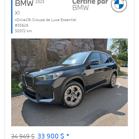
BMW
2023
X1
xDrive28i Groupe de Luxe Essentiel
#35626
50372 km
Previous
Next
33 900 $ *
34 949 $