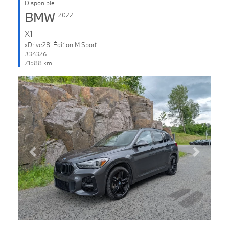
Disponible
BMW
2022
X1
xDrive28i Édition M Sport
#34326
71588 km
Previous
Next