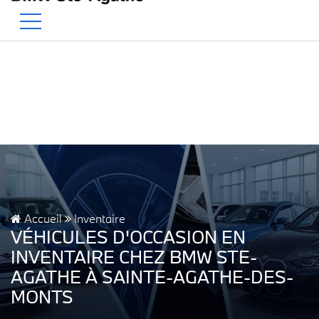
BMW — Le Pur Plaisir de Conduire.
EN
500 Chem. de la Rivière, Sainte-Agathe-des-Monts, QC, CA J8C 1W3
Accueil
Inventaire
VÉHICULES D'OCCASION EN
INVENTAIRE CHEZ BMW STE-
AGATHE À SAINTE-AGATHE-DES-
MONTS