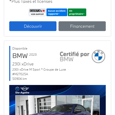
*Plus Taxes et licenses
Découvrir
Financement
Disponible
BMW
2023
230i xDrive
230i xDrive M Sport * Groupe de Luxe
#M27025A
50906 km