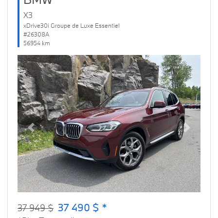
X3
xDrive30i Groupe de Luxe Essentiel
#26308A
56954 km
Previous
Next
37 490 $ *
37 949 $