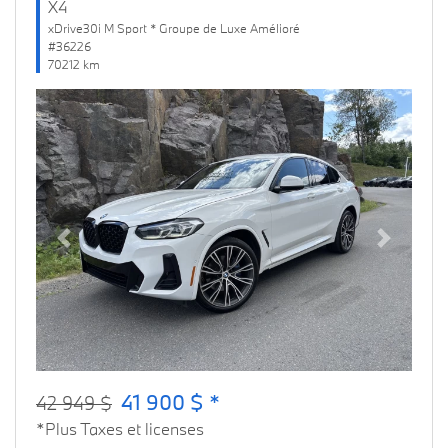
X4
xDrive30i M Sport * Groupe de Luxe Amélioré
#36226
70212 km
Previous
Next
41 900 $ *
42 949 $
*Plus Taxes et licenses