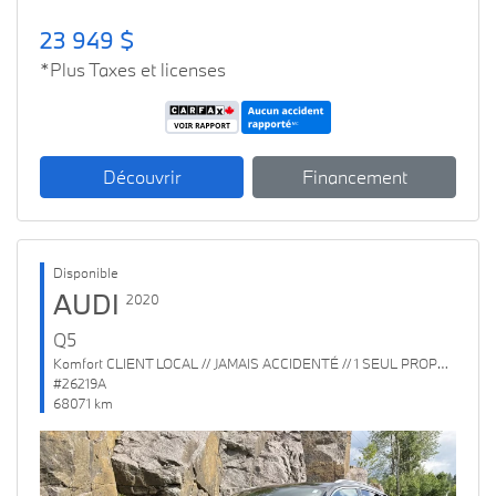
23 949 $
*Plus Taxes et licenses
Découvrir
Financement
Disponible
AUDI
2020
Q5
Komfort CLIENT LOCAL // JAMAIS ACCIDENTÉ // 1 SEUL PROPRIO
#26219A
68071 km