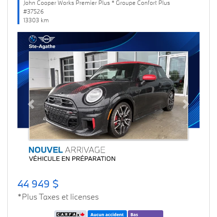
John Cooper Works Premier Plus * Groupe Confort Plus
#37526
13303 km
Previous
Next
44 949 $
*Plus Taxes et licenses