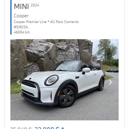
MINI
2024
Cooper
Cooper Premier Line * AG Pack Contents
#51825A
46384 km
Previous
Next