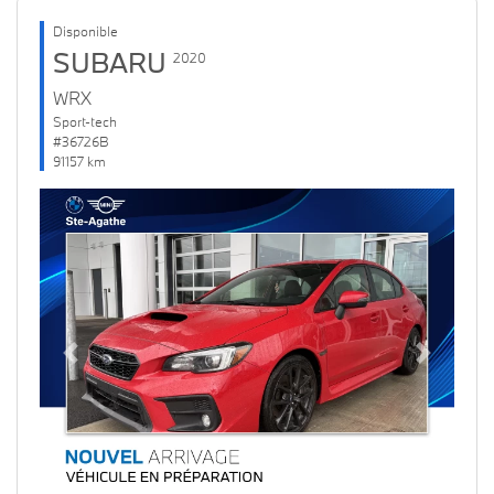
Disponible
SUBARU
2020
WRX
Sport-tech
#36726B
91157 km
Previous
Next