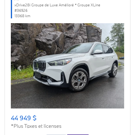
xDrive28i Groupe de Luxe Amélioré * Groupe XLine
#36926
13368 km
Previous
Next
44 949 $
*Plus Taxes et licenses