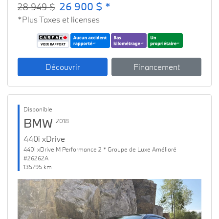
26 900 $ *
28 949 $
*Plus Taxes et licenses
Découvrir
Financement
Disponible
BMW
2018
440i xDrive
440i xDrive M Performance 2 * Groupe de Luxe Amélioré
#26262A
135795 km