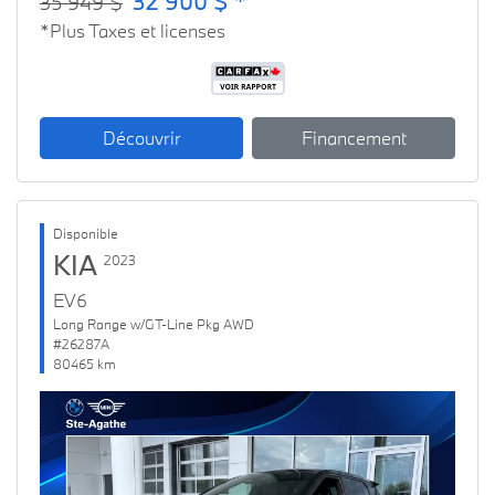
32 900 $ *
35 949 $
*Plus Taxes et licenses
Découvrir
Financement
Disponible
KIA
2023
EV6
Long Range w/GT-Line Pkg AWD
#26287A
80465 km