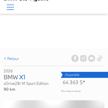
BMW — Le Pur Plaisir de Conduire.
EN
500 Chem. de la Rivière, Sainte-Agathe-des-Monts, QC, CA J8C 1W3
< Retour
2026
Disponible
BMW
X1
64 363 $*
xDrive28i M Sport Edition
90 km
*Plus Taxes et licenses