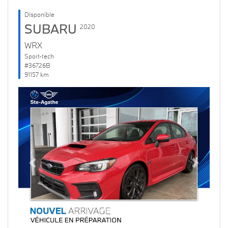
Disponible
SUBARU
2020
WRX
Sport-tech
#36726B
91157 km
Previous
Next