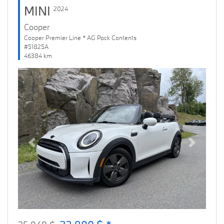
MINI
2024
Cooper
Cooper Premier Line * AG Pack Contents
#51825A
46384 km
Previous
Next