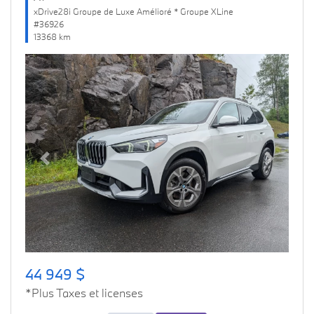
xDrive28i Groupe de Luxe Amélioré * Groupe XLine
#36926
13368 km
Previous
Next
44 949 $
*Plus Taxes et licenses