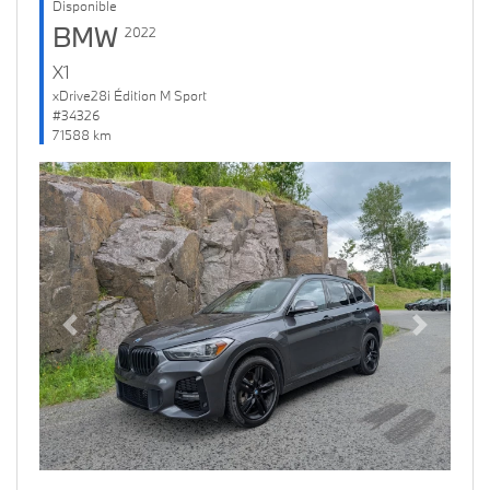
Disponible
BMW
2022
X1
xDrive28i Édition M Sport
#34326
71588 km
Previous
Next