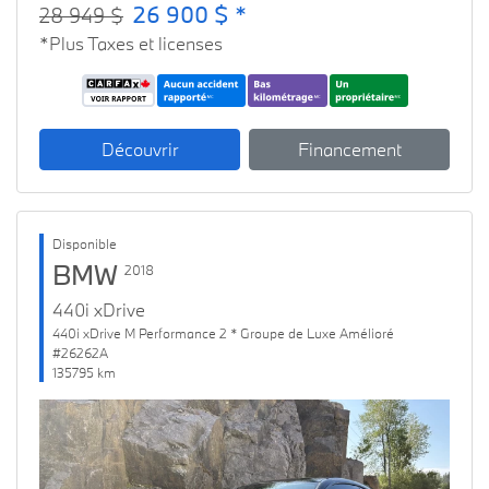
26 900 $ *
28 949 $
*Plus Taxes et licenses
Découvrir
Financement
Disponible
BMW
2018
440i xDrive
440i xDrive M Performance 2 * Groupe de Luxe Amélioré
#26262A
135795 km