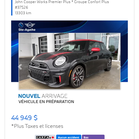
John Cooper Works Premier Plus * Groupe Confort Plus
#37526
13303 km
Previous
Next
44 949 $
*Plus Taxes et licenses