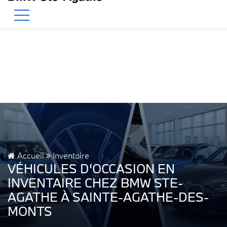
BMW — Le Pur Plaisir de Conduire.
EN
500 Chem. de la Rivière, Sainte-Agathe-des-Monts, QC, CA J8C 1W3
Accueil
Inventaire
VÉHICULES D'OCCASION EN
INVENTAIRE CHEZ BMW STE-
AGATHE À SAINTE-AGATHE-DES-
MONTS