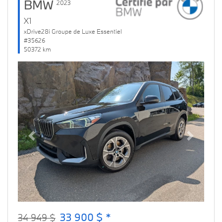
BMW
2023
X1
xDrive28i Groupe de Luxe Essentiel
#35626
50372 km
Previous
Next
33 900 $ *
34 949 $