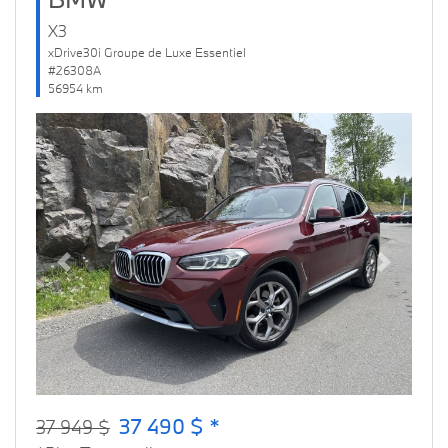
X3
xDrive30i Groupe de Luxe Essentiel
#26308A
56954 km
Previous
Next
37 490 $ *
37 949 $