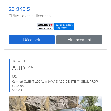
23 949 $
*Plus Taxes et licenses
Découvrir
Financement
Disponible
AUDI
2020
Q5
Komfort CLIENT LOCAL // JAMAIS ACCIDENTÉ // 1 SEUL PROPRIO
#26219A
68071 km