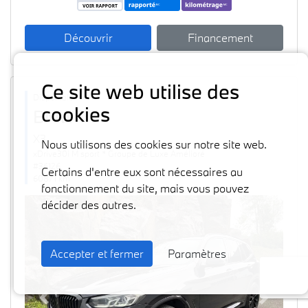
Découvrir
Financement
Ce site web utilise des
Disponible
cookies
BMW
2024
X3
Nous utilisons des cookies sur notre site web.
xDrive30i M sport * Groupe de Luxe Amélioré
#36126
Certains d'entre eux sont nécessaires au
60871 km
fonctionnement du site, mais vous pouvez
décider des autres.
Accepter et fermer
Paramètres
Previous
Next