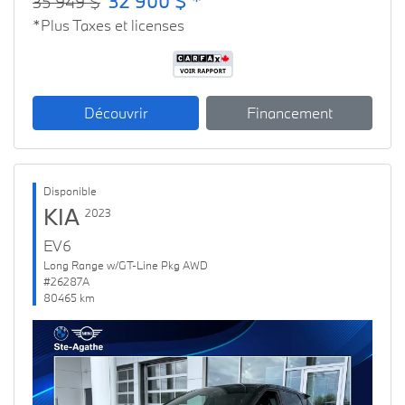
32 900 $ *
35 949 $
*Plus Taxes et licenses
Découvrir
Financement
Disponible
KIA
2023
EV6
Long Range w/GT-Line Pkg AWD
#26287A
80465 km