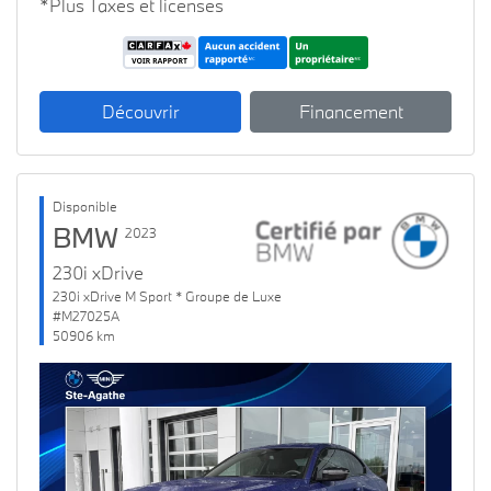
*Plus Taxes et licenses
Découvrir
Financement
Disponible
BMW
2023
230i xDrive
230i xDrive M Sport * Groupe de Luxe
#M27025A
50906 km