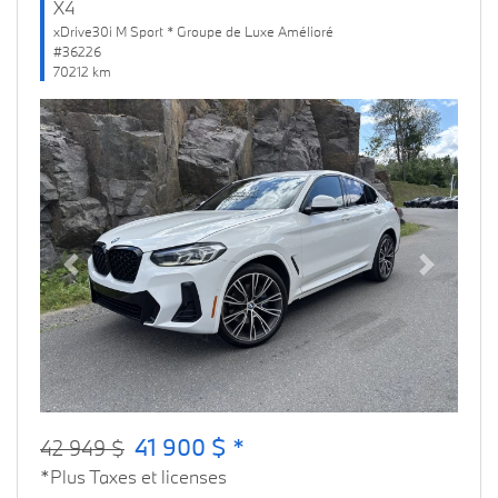
X4
xDrive30i M Sport * Groupe de Luxe Amélioré
#36226
70212 km
Previous
Next
41 900 $ *
42 949 $
*Plus Taxes et licenses