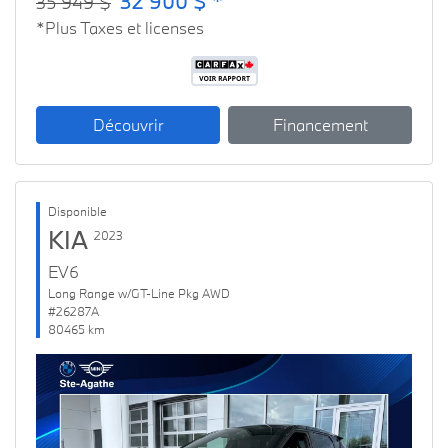
32 900 $ *
35 949 $
*Plus Taxes et licenses
Découvrir
Financement
Disponible
KIA
2023
EV6
Long Range w/GT-Line Pkg AWD
#26287A
80465 km