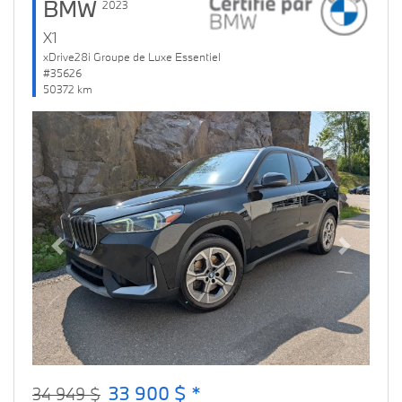
BMW
2023
X1
xDrive28i Groupe de Luxe Essentiel
#35626
50372 km
Previous
Next
33 900 $ *
34 949 $