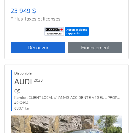
23 949 $
*Plus Taxes et licenses
Découvrir
Financement
Disponible
AUDI
2020
Q5
Komfort CLIENT LOCAL // JAMAIS ACCIDENTÉ // 1 SEUL PROPRIO
#26219A
68071 km