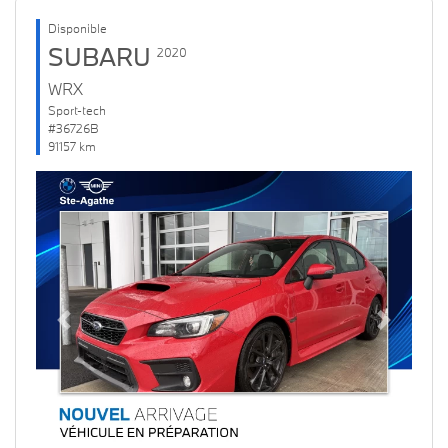
Disponible
SUBARU
2020
WRX
Sport-tech
#36726B
91157 km
Previous
Next