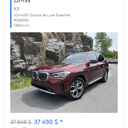
X3
xDrive30i Groupe de Luxe Essentiel
#26308A
56954 km
Previous
Next
37 490 $ *
37 949 $