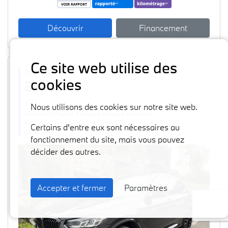
Découvrir
Financement
Ce site web utilise des
Disponible
cookies
BMW
2024
X3
Nous utilisons des cookies sur notre site web.
xDrive30i M sport * Groupe de Luxe Amélioré
#36126
Certains d'entre eux sont nécessaires au
60871 km
fonctionnement du site, mais vous pouvez
décider des autres.
Accepter et fermer
Paramètres
Previous
Next