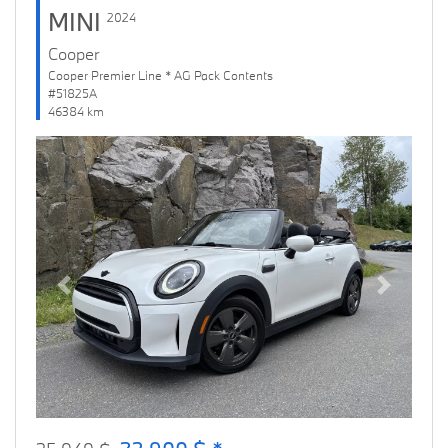
MINI
2024
Cooper
Cooper Premier Line * AG Pack Contents
#51825A
46384 km
Previous
Next