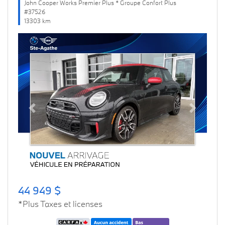
John Cooper Works Premier Plus * Groupe Confort Plus
#37526
13303 km
Previous
Next
44 949 $
*Plus Taxes et licenses