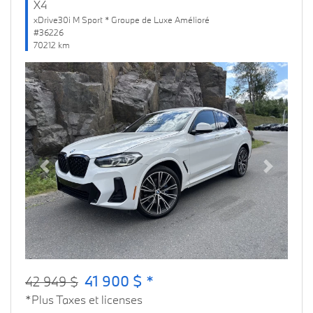
X4
xDrive30i M Sport * Groupe de Luxe Amélioré
#36226
70212 km
Previous
Next
41 900 $ *
42 949 $
*Plus Taxes et licenses