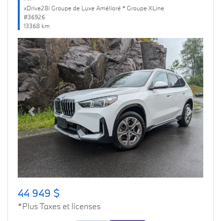
xDrive28i Groupe de Luxe Amélioré * Groupe XLine
#36926
13368 km
Previous
Next
44 949 $
*Plus Taxes et licenses