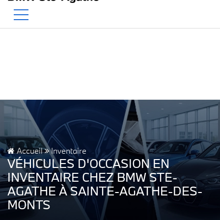
BMW — Le Pur Plaisir de Conduire.
EN
500 Chem. de la Rivière, Sainte-Agathe-des-Monts, QC, CA J8C 1W3
Accueil
Inventaire
VÉHICULES D'OCCASION EN
INVENTAIRE CHEZ BMW STE-
AGATHE À SAINTE-AGATHE-DES-
MONTS