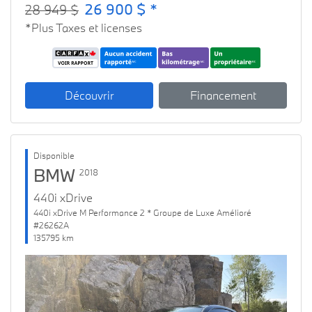
26 900 $ *
28 949 $
*Plus Taxes et licenses
Découvrir
Financement
Disponible
BMW
2018
440i xDrive
440i xDrive M Performance 2 * Groupe de Luxe Amélioré
#26262A
135795 km