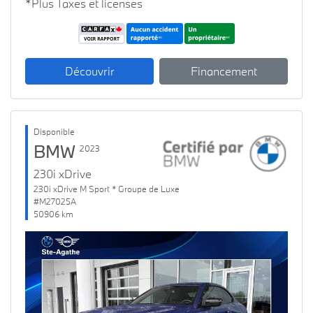
*Plus Taxes et licenses
Découvrir
Financement
Disponible
BMW
2023
230i xDrive
230i xDrive M Sport * Groupe de Luxe
#M27025A
50906 km