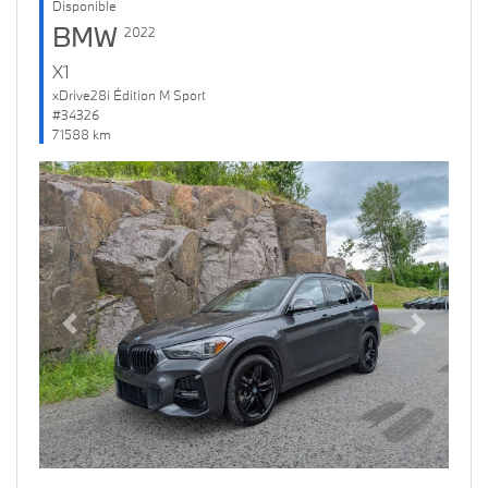
Disponible
BMW
2022
X1
xDrive28i Édition M Sport
#34326
71588 km
Previous
Next