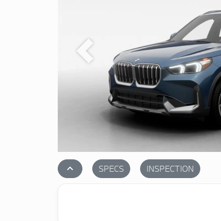
Previous
stat_1
SPECS
INSPECTION