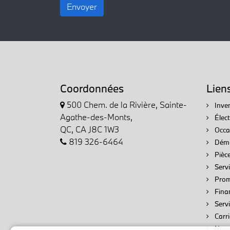
Envoyer
Coordonnées
Lien
500 Chem. de la Rivière, Sainte-
Inven
Agathe-des-Monts,
Élec
QC, CA J8C 1W3
Occa
819 326-6464
Démo
Pièce
Servi
Prom
Fina
Serv
Carri
Notr