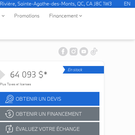
 Rivière, Sainte-Agathe-des-Monts, QC, CA J8C 1W3
EN
e
Promotions
Financement
En stock
64 093 $*
Plus Taxes et licenses
OBTENIR UN DEVIS
OBTENIR UN FINANCEMENT
ÉVALUEZ VOTRE ÉCHANGE