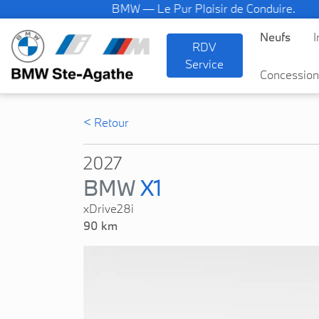
BMW — Le Pur Plaisir de Conduire.
Neufs
I
RDV
Service
Concession
< Retour
2027
BMW
X1
xDrive28i
90 km