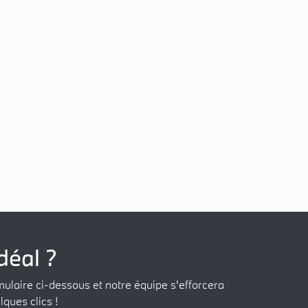
déal ?
mulaire ci-dessous et notre équipe s'efforcera
lques clics !