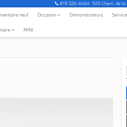
819 326-6464
500 Chem. de la
nventaire neuf
Occasion
Démonstrateurs
Servic
naire
MINI
*