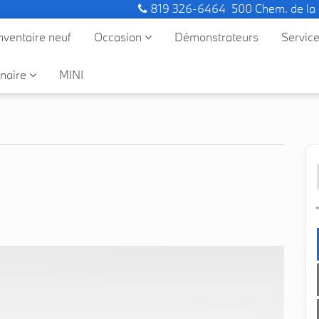
819 326-6464
500 Chem. de la
nventaire neuf
Occasion
Démonstrateurs
Servic
naire
MINI
*