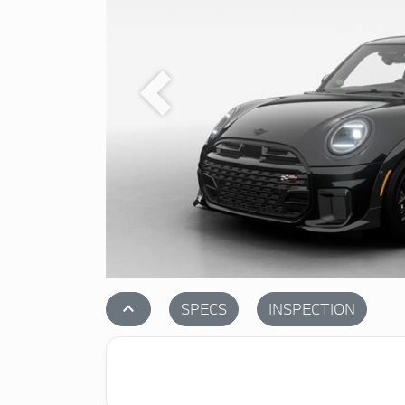
Previous
stat_1
SPECS
INSPECTION