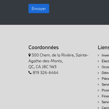
Envoyer
Coordonnées
Lien
500 Chem. de la Rivière, Sainte-
Inven
Agathe-des-Monts,
Élec
QC, CA J8C 1W3
Occa
819 326-6464
Démo
Pièce
Servi
Prom
Fina
Serv
Carri