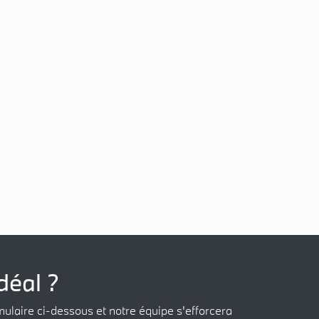
déal ?
mulaire ci-dessous et notre équipe s'efforcera