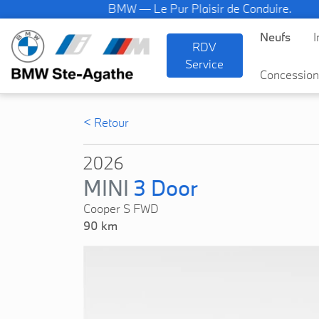
BMW — Le Pur Plaisir de Conduire.
Neufs
I
RDV
Service
Concession
< Retour
2026
MINI
3 Door
Cooper S FWD
90 km