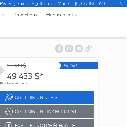
 Rivière, Sainte-Agathe-des-Monts, QC, CA J8C 1W3
EN
e
Promotions
Financement
50 383 $
En stock
49 433 $*
Plus Taxes et licenses
OBTENIR UN DEVIS
OBTENIR UN FINANCEMENT
ÉVALUEZ VOTRE ÉCHANGE