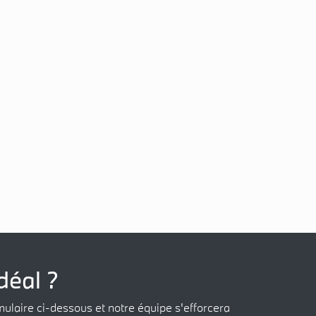
déal ?
mulaire ci-dessous et notre équipe s'efforcera