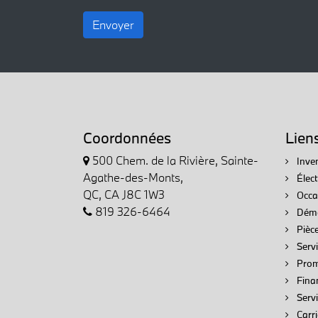
Envoyer
Coordonnées
Lien
500 Chem. de la Rivière, Sainte-
Inven
Agathe-des-Monts,
Élec
QC, CA J8C 1W3
Occa
819 326-6464
Démo
Pièce
Servi
Prom
Fina
Serv
Carri