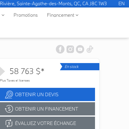
 Rivière, Sainte-Agathe-des-Monts, QC, CA J8C 1W3
EN
e
Promotions
Financement
En stock
58 763 $*
Plus Taxes et licenses
OBTENIR UN DEVIS
OBTENIR UN FINANCEMENT
ÉVALUEZ VOTRE ÉCHANGE