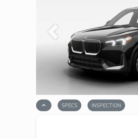
Previous
stat_1
SPECS
INSPECTION