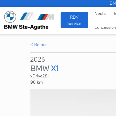
BMW — 
Neufs
I
RDV
Service
Concession
< Retour
2026
BMW
X1
xDrive28i
90 km