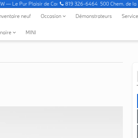
Le Pur Plaisir de Conduire.
819 326-6464
500 Chem. de la
nventaire neuf
Occasion
Démonstrateurs
Servic
naire
MINI
*