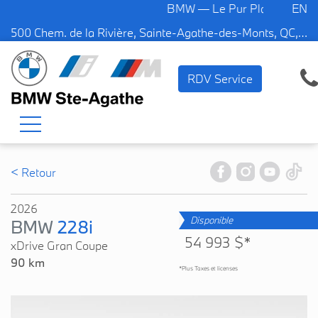
BMW — Le Pur Plaisir de Cond
EN
500 Chem. de la Rivière, Sainte-Agathe-des-Monts, QC, CA J8C 1W3
RDV Service
< Retour
2026
Disponible
BMW
228i
54 993 $*
xDrive Gran Coupe
90 km
*Plus Taxes et licenses