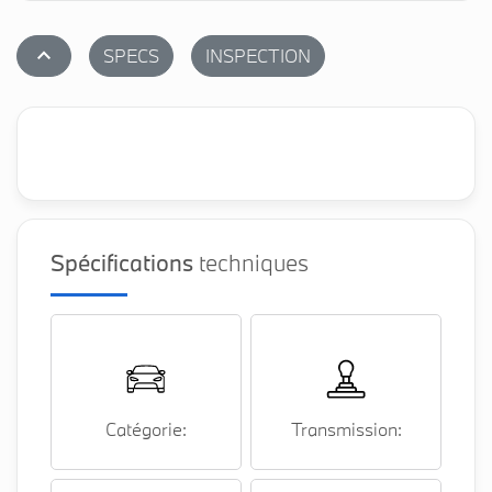
stat_1
SPECS
INSPECTION
Spécifications
techniques
Catégorie:
Transmission: