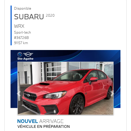
Disponible
SUBARU
2020
WRX
Sport-tech
#36726B
91157 km
Previous
Next