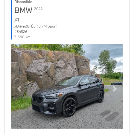
Disponible
BMW
2022
X1
xDrive28i Édition M Sport
#34326
71588 km
Previous
Next