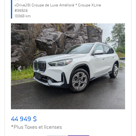
xDrive28i Groupe de Luxe Amélioré * Groupe XLine
#36926
13368 km
Previous
Next
44 949 $
*Plus Taxes et licenses