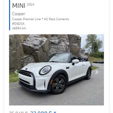
MINI
2024
Cooper
Cooper Premier Line * AG Pack Contents
#51825A
46384 km
Previous
Next