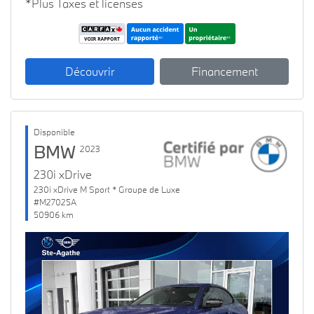
*Plus Taxes et licenses
Découvrir
Financement
Disponible
BMW
2023
230i xDrive
230i xDrive M Sport * Groupe de Luxe
#M27025A
50906 km