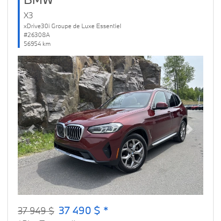
X3
xDrive30i Groupe de Luxe Essentiel
#26308A
56954 km
Previous
Next
37 490 $ *
37 949 $