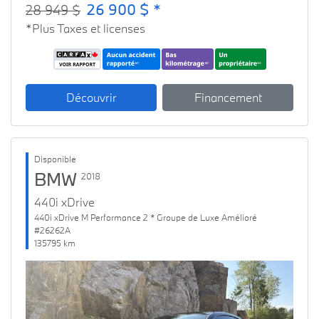
26 900 $ *
28 949 $
*Plus Taxes et licenses
Découvrir
Financement
Disponible
BMW
2018
440i xDrive
440i xDrive M Performance 2 * Groupe de Luxe Amélioré
#26262A
135795 km