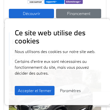
Découvrir
Financement
Ce site web utilise des
Disponible
cookies
BMW
2024
X3
Nous utilisons des cookies sur notre site web.
xDrive30i M sport * Groupe de Luxe Amélioré
#36126
Certains d'entre eux sont nécessaires au
60871 km
fonctionnement du site, mais vous pouvez
décider des autres.
Accepter et fermer
Paramètres
Previous
Next