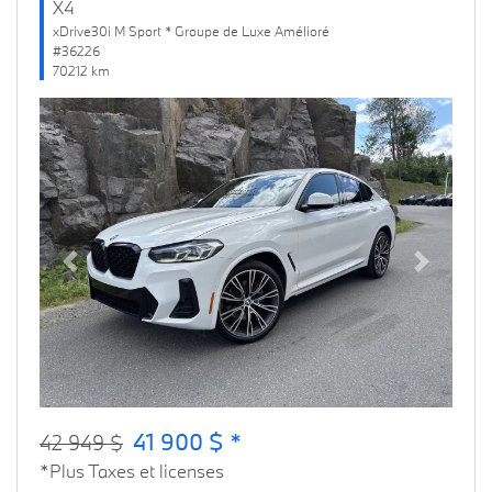
X4
xDrive30i M Sport * Groupe de Luxe Amélioré
#36226
70212 km
Previous
Next
41 900 $ *
42 949 $
*Plus Taxes et licenses