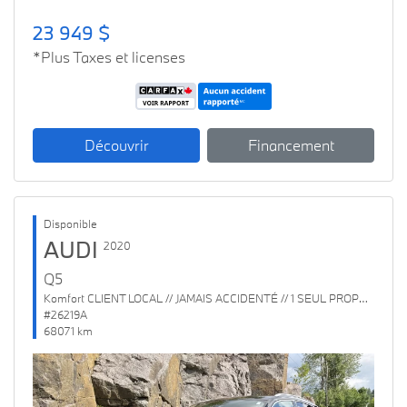
23 949 $
*Plus Taxes et licenses
Découvrir
Financement
Disponible
AUDI
2020
Q5
Komfort CLIENT LOCAL // JAMAIS ACCIDENTÉ // 1 SEUL PROPRIO
#26219A
68071 km