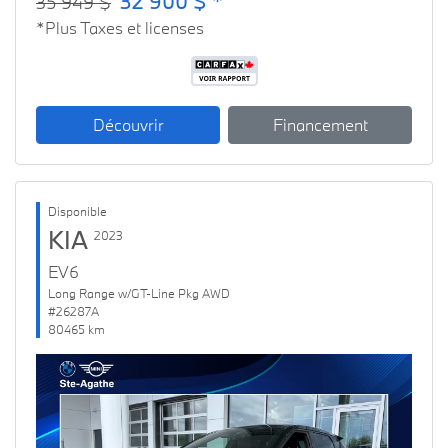
32 900 $ *
35 949 $
*Plus Taxes et licenses
Découvrir
Financement
Disponible
KIA
2023
EV6
Long Range w/GT-Line Pkg AWD
#26287A
80465 km