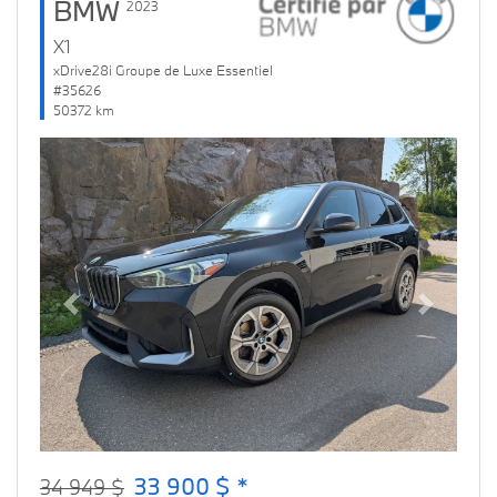
BMW
2023
X1
xDrive28i Groupe de Luxe Essentiel
#35626
50372 km
Previous
Next
33 900 $ *
34 949 $