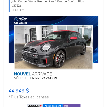
John Cooper Works Premier Plus * Groupe Confort Plus
#37526
13303 km
Previous
Next
44 949 $
*Plus Taxes et licenses