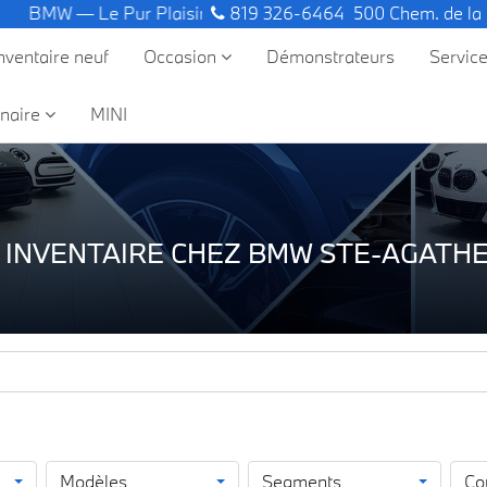
 — Le Pur Plaisir de Conduire.
819 326-6464
500 Chem. de la
nventaire neuf
Occasion
Démonstrateurs
Servic
naire
MINI
 INVENTAIRE CHEZ BMW STE-AGATHE
Modèles
Segments
Co