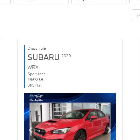
Disponible
SUBARU
2020
WRX
Sport-tech
#36726B
91157 km
Previous
Next