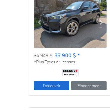
Previous
Next
33 900 $ *
34 949 $
*Plus Taxes et licenses
Découvrir
Financement