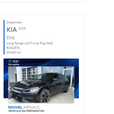
Disponible
KIA
2023
EV6
Long Range w/GT-Line Pkg AWD
#26287A
80465 km
Previous
Next