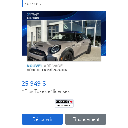
56270 km
Previous
Next
25 949 $
*Plus Taxes et licenses
Découvrir
Financement