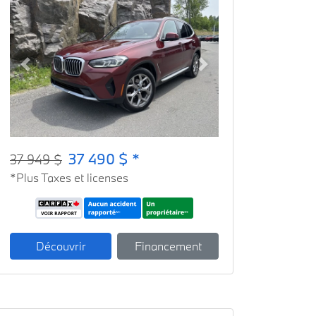
Previous
Next
37 490 $ *
37 949 $
*Plus Taxes et licenses
Découvrir
Financement