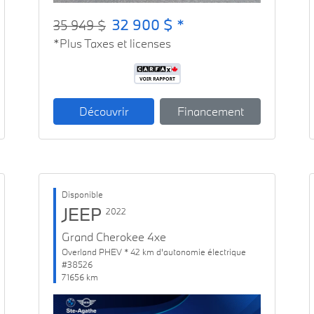
32 900 $ *
35 949 $
*Plus Taxes et licenses
Découvrir
Financement
Disponible
JEEP
2022
Grand Cherokee 4xe
Overland PHEV * 42 km d'autonomie électrique
#38526
71656 km