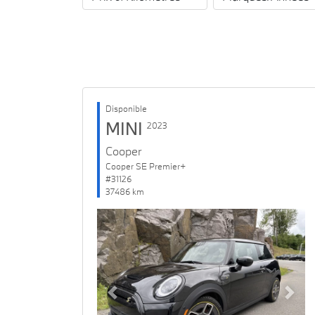
Disponible
MINI
2023
Cooper
Cooper SE Premier+
#31126
37486 km
Previous
Next