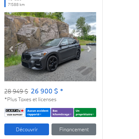
71588 km
Previous
Next
26 900 $ *
28 949 $
*Plus Taxes et licenses
Découvrir
Financement