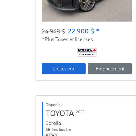
22 900 $ *
24 948 $
*Plus Taxes et licenses
Découvrir
Financement
Disponible
TOYOTA
2023
Corolla
SE Tres bas km
#37426