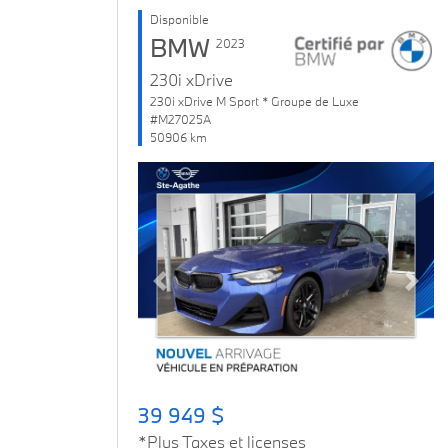
Disponible
BMW
2023
230i xDrive
230i xDrive M Sport * Groupe de Luxe
#M27025A
50906 km
Previous
Next
39 949 $
*Plus Taxes et licenses