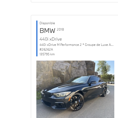
Disponible
BMW
2018
440i xDrive
440i xDrive M Performance 2 * Groupe de Luxe Amélioré
#26262A
135795 km
Previous
Next