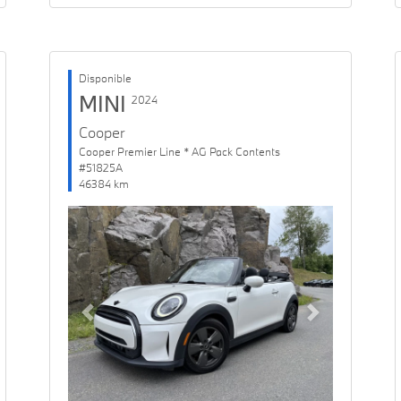
Disponible
MINI
2024
Cooper
Cooper Premier Line * AG Pack Contents
#51825A
46384 km
Previous
Next