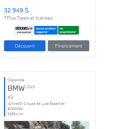
32 949 $
*Plus Taxes et licenses
Découvrir
Financement
Disponible
BMW
2023
X3
xDrive30i Groupe de Luxe Essentiel
#26308A
56954 km