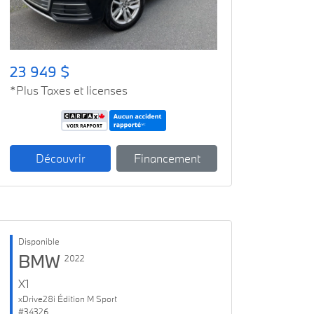
23 949 $
*Plus Taxes et licenses
Découvrir
Financement
Disponible
BMW
2022
X1
xDrive28i Édition M Sport
#34326