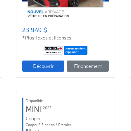
23 949 $
*Plus Taxes et licenses
Découvrir
Financement
Disponible
MINI
2023
Cooper
Cooper S 5 portes * Premier
#38326