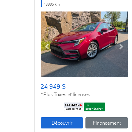
18995 km
Previous
Next
24 949 $
*Plus Taxes et licenses
Découvrir
Financement