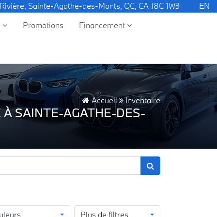
 Rivière, Sainte-Agathe-des-Monts, QC, CA J8C 1W3
EN
e
Promotions
Financement
Accueil
Inventaire
 À SAINTE-AGATHE-DES-
uleurs
Plus de filtres