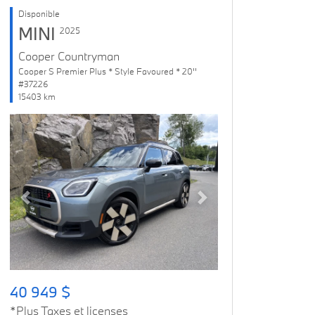
Disponible
MINI
2025
Cooper Countryman
Cooper S Premier Plus * Style Favoured * 20''
#37226
15403 km
Previous
Next
40 949 $
*Plus Taxes et licenses