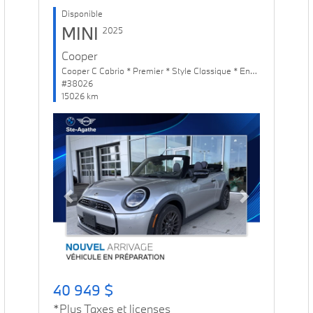
Disponible
MINI
2025
Cooper
Cooper C Cabrio * Premier * Style Classique * Ens. Confort
#38026
15026 km
Previous
Next
40 949 $
*Plus Taxes et licenses