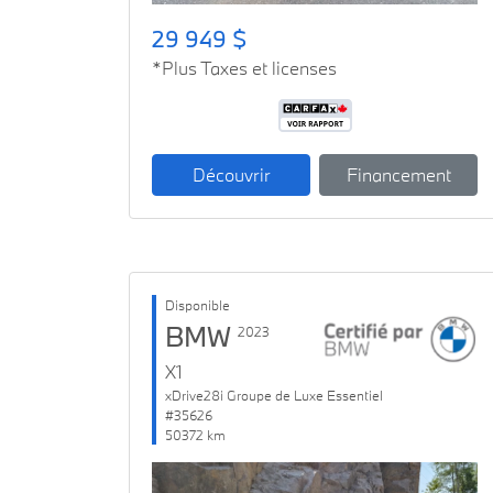
29 949 $
*Plus Taxes et licenses
Découvrir
Financement
Disponible
BMW
2023
X1
xDrive28i Groupe de Luxe Essentiel
#35626
50372 km