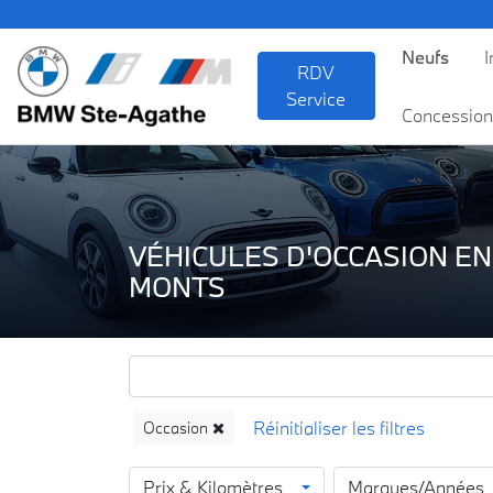
BMW
Neufs
I
RDV
Service
Concession
VÉHICULES D'OCCASION EN
MONTS
Occasion
Prix & Kilomètres
Marques/Années