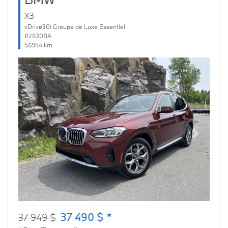
X3
xDrive30i Groupe de Luxe Essentiel
#26308A
56954 km
Previous
Next
37 490 $ *
37 949 $