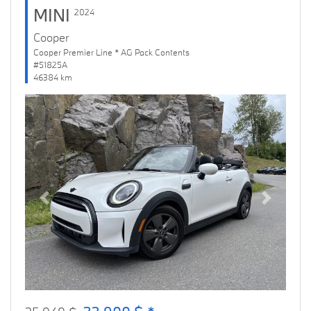
MINI
2024
Cooper
Cooper Premier Line * AG Pack Contents
#51825A
46384 km
Previous
Next