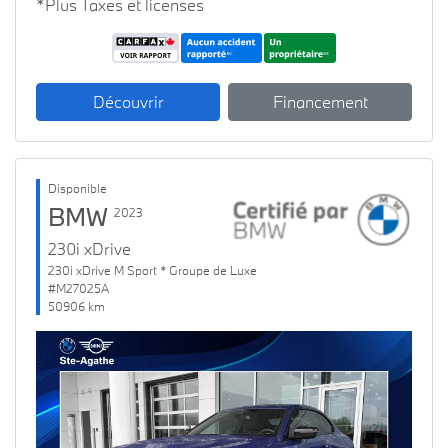
*Plus Taxes et licenses
Découvrir
Financement
Disponible
BMW
2023
230i xDrive
230i xDrive M Sport * Groupe de Luxe
#M27025A
50906 km