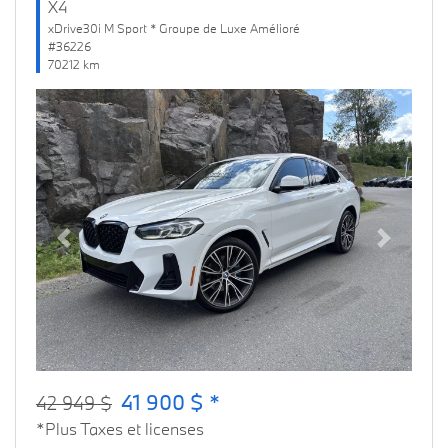
X4
xDrive30i M Sport * Groupe de Luxe Amélioré
#36226
70212 km
Previous
Next
41 900 $ *
42 949 $
*Plus Taxes et licenses