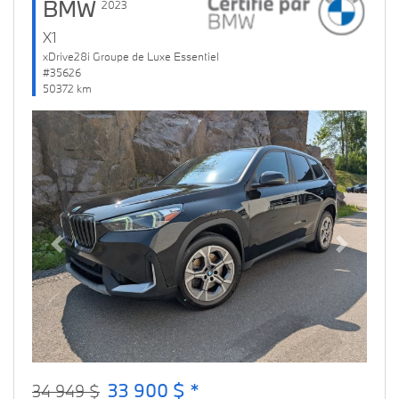
BMW
2023
X1
xDrive28i Groupe de Luxe Essentiel
#35626
50372 km
Previous
Next
33 900 $ *
34 949 $