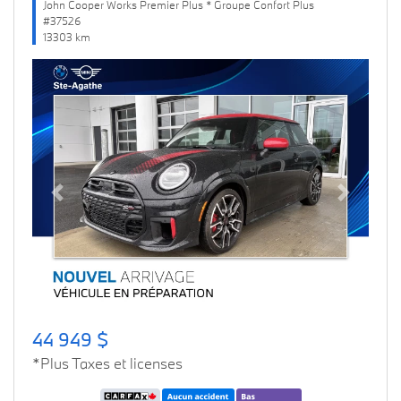
John Cooper Works Premier Plus * Groupe Confort Plus
#37526
13303 km
Previous
Next
44 949 $
*Plus Taxes et licenses