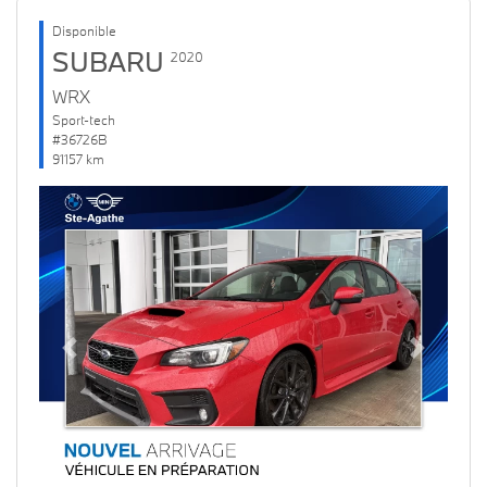
Disponible
SUBARU
2020
WRX
Sport-tech
#36726B
91157 km
Previous
Next