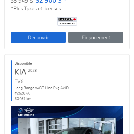
32 900 $ *
35 949 $
*Plus Taxes et licenses
Découvrir
Financement
Disponible
KIA
2023
EV6
Long Range w/GT-Line Pkg AWD
#26287A
80465 km