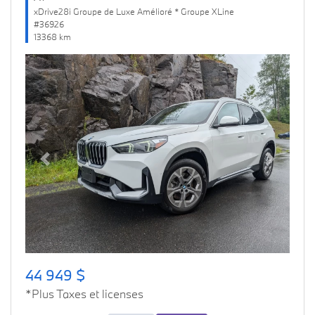
xDrive28i Groupe de Luxe Amélioré * Groupe XLine
#36926
13368 km
Previous
Next
44 949 $
*Plus Taxes et licenses