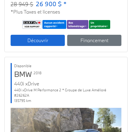
26 900 $ *
28 949 $
*Plus Taxes et licenses
Découvrir
Financement
Disponible
BMW
2018
440i xDrive
440i xDrive M Performance 2 * Groupe de Luxe Amélioré
#26262A
135795 km