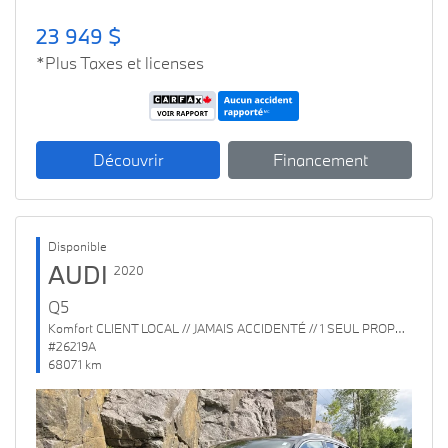
23 949 $
*Plus Taxes et licenses
Découvrir
Financement
Disponible
AUDI
2020
Q5
Komfort CLIENT LOCAL // JAMAIS ACCIDENTÉ // 1 SEUL PROPRIO
#26219A
68071 km