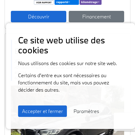
Découvrir
Financement
Ce site web utilise des
Disponible
cookies
BMW
2024
X3
Nous utilisons des cookies sur notre site web.
xDrive30i M sport * Groupe de Luxe Amélioré
#36126
Certains d'entre eux sont nécessaires au
60871 km
fonctionnement du site, mais vous pouvez
décider des autres.
Accepter et fermer
Paramètres
Previous
Next