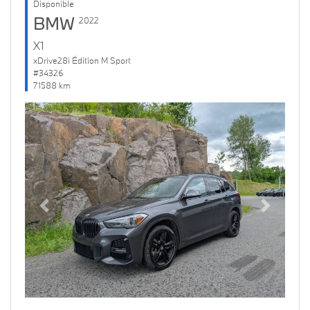
Disponible
BMW
2022
X1
xDrive28i Édition M Sport
#34326
71588 km
Previous
Next