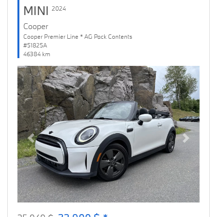
MINI
2024
Cooper
Cooper Premier Line * AG Pack Contents
#51825A
46384 km
Previous
Next