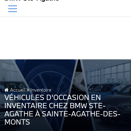
BMW — Le Pur Plaisir de Conduire.
EN
500 Chem. de la Rivière, Sainte-Agathe-des-Monts, QC, CA J8C 1W3
Accueil
Inventaire
VÉHICULES D'OCCASION EN
INVENTAIRE CHEZ BMW STE-
AGATHE À SAINTE-AGATHE-DES-
MONTS