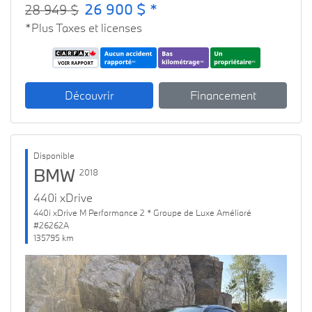
26 900 $ *
28 949 $
*Plus Taxes et licenses
Découvrir
Financement
Disponible
BMW
2018
440i xDrive
440i xDrive M Performance 2 * Groupe de Luxe Amélioré
#26262A
135795 km