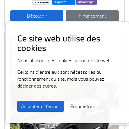
Découvrir
Financement
Ce site web utilise des
Disponible
cookies
BMW
2024
X3
Nous utilisons des cookies sur notre site web.
xDrive30i M sport * Groupe de Luxe Amélioré
#36126
Certains d'entre eux sont nécessaires au
60871 km
fonctionnement du site, mais vous pouvez
décider des autres.
Accepter et fermer
Paramètres
Previous
Next