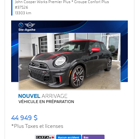
John Cooper Works Premier Plus * Groupe Confort Plus
#37526
13303 km
Previous
Next
44 949 $
*Plus Taxes et licenses