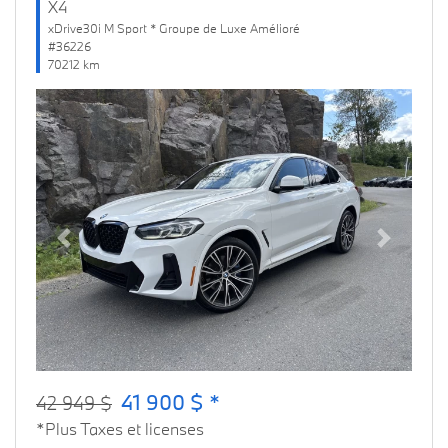
X4
xDrive30i M Sport * Groupe de Luxe Amélioré
#36226
70212 km
Previous
Next
41 900 $ *
42 949 $
*Plus Taxes et licenses