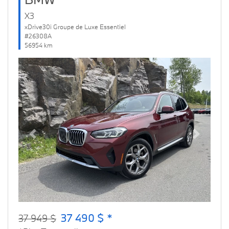
X3
xDrive30i Groupe de Luxe Essentiel
#26308A
56954 km
Previous
Next
37 490 $ *
37 949 $