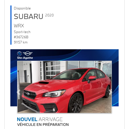
Disponible
SUBARU
2020
WRX
Sport-tech
#36726B
91157 km
Previous
Next