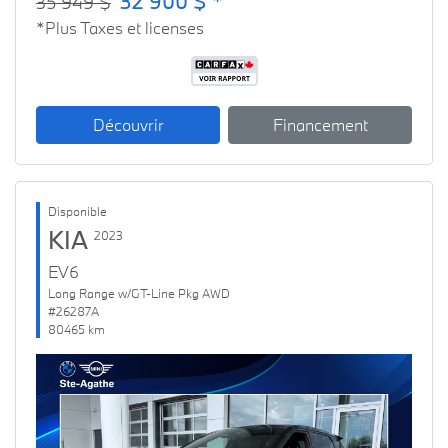
32 900 $ *
35 949 $
*Plus Taxes et licenses
Découvrir
Financement
Disponible
KIA
2023
EV6
Long Range w/GT-Line Pkg AWD
#26287A
80465 km