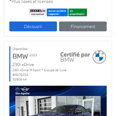
*Plus Taxes et licenses
Découvrir
Financement
Disponible
BMW
2023
230i xDrive
230i xDrive M Sport * Groupe de Luxe
#M27025A
50906 km