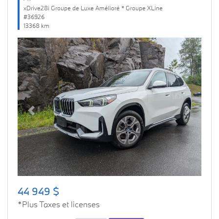
xDrive28i Groupe de Luxe Amélioré * Groupe XLine
#36926
13368 km
Previous
Next
44 949 $
*Plus Taxes et licenses