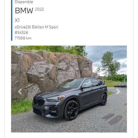
Disponible
BMW
2022
X1
xDrive28i Édition M Sport
#34326
71588 km
Previous
Next