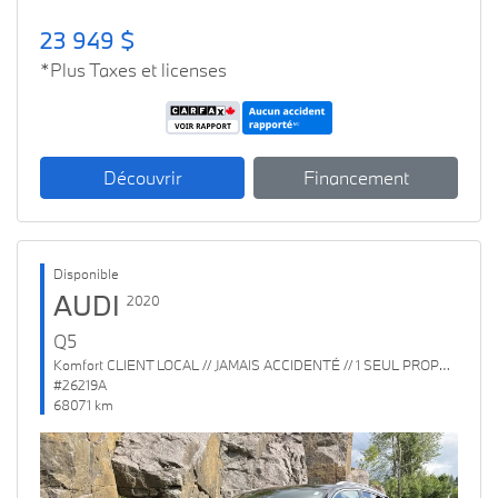
23 949 $
*Plus Taxes et licenses
Découvrir
Financement
Disponible
AUDI
2020
Q5
Komfort CLIENT LOCAL // JAMAIS ACCIDENTÉ // 1 SEUL PROPRIO
#26219A
68071 km