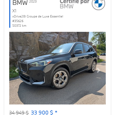
BMW
2023
X1
xDrive28i Groupe de Luxe Essentiel
#35626
50372 km
Previous
Next
33 900 $ *
34 949 $