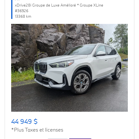
xDrive28i Groupe de Luxe Amélioré * Groupe XLine
#36926
13368 km
Previous
Next
44 949 $
*Plus Taxes et licenses