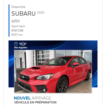
Disponible
SUBARU
2020
WRX
Sport-tech
#36726B
91157 km
Previous
Next