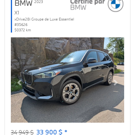
BMW
2023
X1
xDrive28i Groupe de Luxe Essentiel
#35626
50372 km
Previous
Next
33 900 $ *
34 949 $