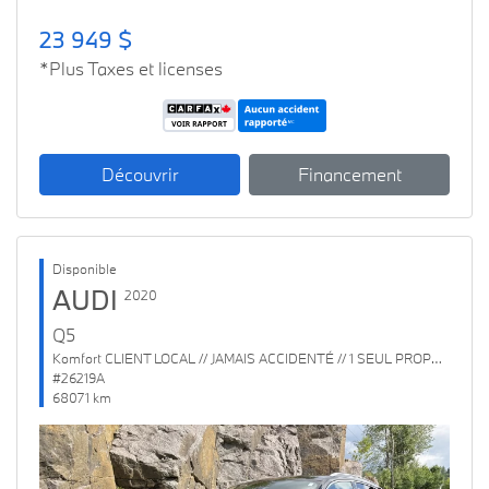
23 949 $
*Plus Taxes et licenses
Découvrir
Financement
Disponible
AUDI
2020
Q5
Komfort CLIENT LOCAL // JAMAIS ACCIDENTÉ // 1 SEUL PROPRIO
#26219A
68071 km