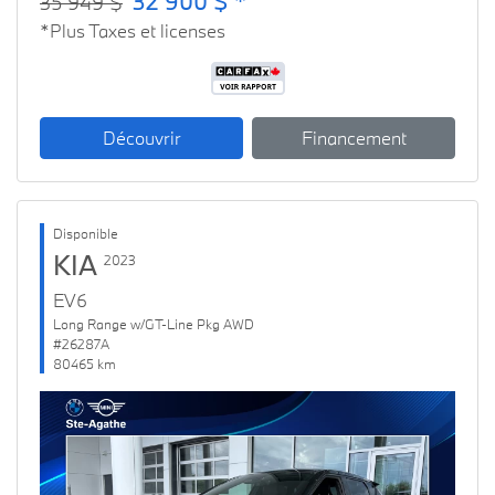
32 900 $ *
35 949 $
*Plus Taxes et licenses
Découvrir
Financement
Disponible
KIA
2023
EV6
Long Range w/GT-Line Pkg AWD
#26287A
80465 km