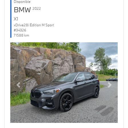
Disponible
BMW
2022
X1
xDrive28i Édition M Sport
#34326
71588 km
Previous
Next