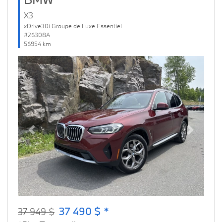
X3
xDrive30i Groupe de Luxe Essentiel
#26308A
56954 km
Previous
Next
37 490 $ *
37 949 $