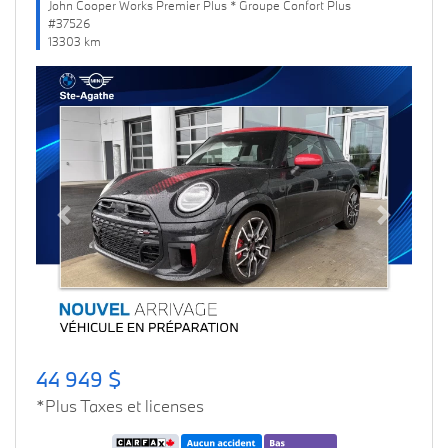
John Cooper Works Premier Plus * Groupe Confort Plus
#37526
13303 km
Previous
Next
44 949 $
*Plus Taxes et licenses