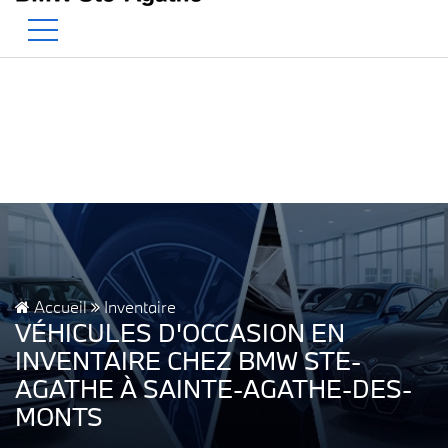
BMW — Le Pur Plaisir de Conduire.
EN
500 Chem. de la Rivière, Sainte-Agathe-des-Monts, QC, CA J8C 1W3
Accueil
Inventaire
VÉHICULES D'OCCASION EN
INVENTAIRE CHEZ BMW STE-
AGATHE À SAINTE-AGATHE-DES-
MONTS