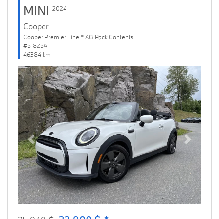
MINI
2024
Cooper
Cooper Premier Line * AG Pack Contents
#51825A
46384 km
Previous
Next