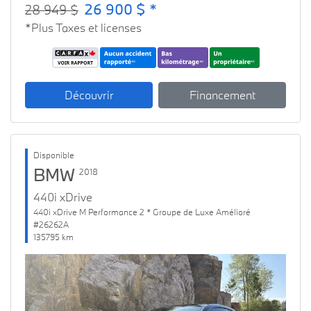
26 900 $ *
28 949 $
*Plus Taxes et licenses
Découvrir
Financement
Disponible
BMW
2018
440i xDrive
440i xDrive M Performance 2 * Groupe de Luxe Amélioré
#26262A
135795 km