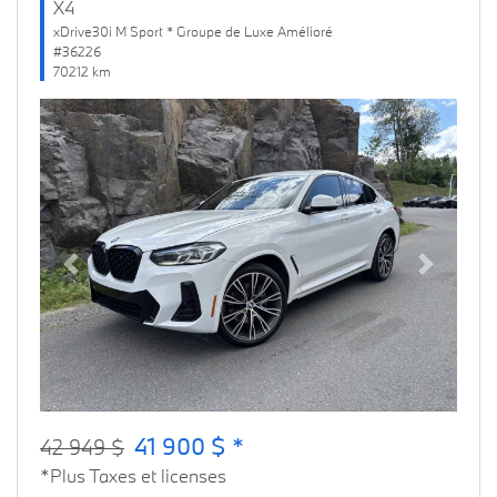
X4
xDrive30i M Sport * Groupe de Luxe Amélioré
#36226
70212 km
Previous
Next
41 900 $ *
42 949 $
*Plus Taxes et licenses