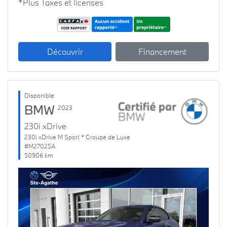
*Plus Taxes et licenses
Découvrir
Financement
Disponible
BMW
2023
230i xDrive
230i xDrive M Sport * Groupe de Luxe
#M27025A
50906 km