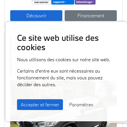
Découvrir
Financement
Ce site web utilise des
Disponible
cookies
BMW
2024
X3
Nous utilisons des cookies sur notre site web.
xDrive30i M sport * Groupe de Luxe Amélioré
#36126
Certains d'entre eux sont nécessaires au
60871 km
fonctionnement du site, mais vous pouvez
décider des autres.
Accepter et fermer
Paramètres
Previous
Next