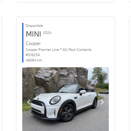
Disponible
MINI
2024
Cooper
Cooper Premier Line * AG Pack Contents
#51825A
46384 km
Previous
Next