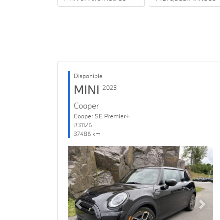
Disponible
MINI
2023
Cooper
Cooper SE Premier+
#31126
37486 km
Previous
Next