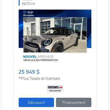
56270 km
Previous
Next
25 949 $
*Plus Taxes et licenses
Découvrir
Financement