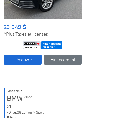
23 949 $
*Plus Taxes et licenses
Découvrir
Financement
Disponible
BMW
2022
X1
xDrive28i Édition M Sport
#34326