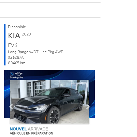
Disponible
KIA
2023
EV6
Long Range w/GT-Line Pkg AWD
#26287A
80465 km
Previous
Next