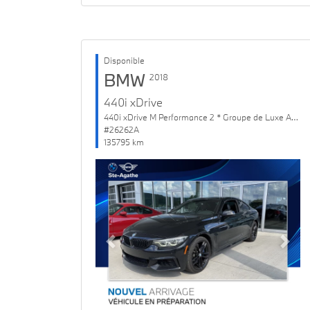
Disponible
BMW
2018
440i xDrive
440i xDrive M Performance 2 * Groupe de Luxe Amélioré
#26262A
135795 km
Previous
Next