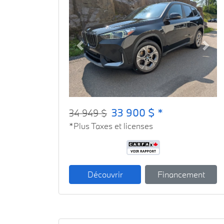
Previous
Next
33 900 $ *
34 949 $
*Plus Taxes et licenses
Découvrir
Financement