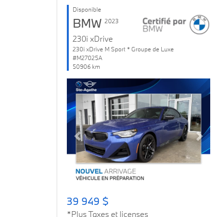
Disponible
BMW
2023
230i xDrive
230i xDrive M Sport * Groupe de Luxe
#M27025A
50906 km
Previous
Next
39 949 $
*Plus Taxes et licenses