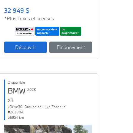
32 949 $
*Plus Taxes et licenses
Découvrir
Financement
Disponible
BMW
2023
X3
xDrive30i Groupe de Luxe Essentiel
#26308A
56954 km