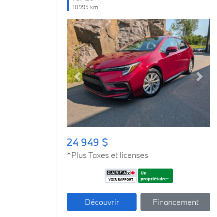
18995 km
Previous
Next
24 949 $
*Plus Taxes et licenses
Découvrir
Financement