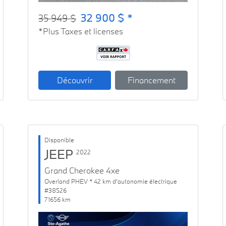
32 900 $ *
35 949 $
*Plus Taxes et licenses
Découvrir
Financement
Disponible
JEEP
2022
Grand Cherokee 4xe
Overland PHEV * 42 km d'autonomie électrique
#38526
71656 km