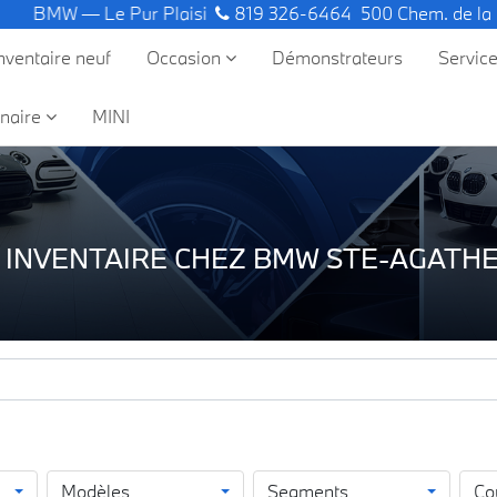
 — Le Pur Plaisir de Conduire.
819 326-6464
500 Chem. de la
nventaire neuf
Occasion
Démonstrateurs
Servic
naire
MINI
 INVENTAIRE CHEZ BMW STE-AGATHE
Modèles
Segments
Co