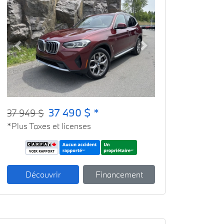
Previous
Next
37 490 $ *
37 949 $
*Plus Taxes et licenses
Découvrir
Financement