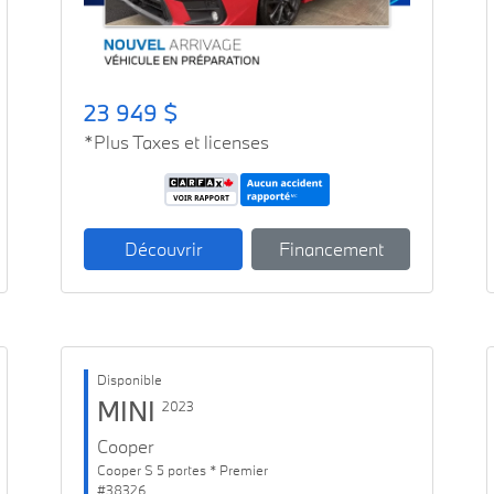
23 949 $
*Plus Taxes et licenses
Découvrir
Financement
Disponible
MINI
2023
Cooper
Cooper S 5 portes * Premier
#38326