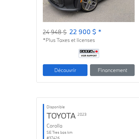
22 900 $ *
24 948 $
*Plus Taxes et licenses
Découvrir
Financement
Disponible
TOYOTA
2023
Corolla
SE Tres bas km
#37426