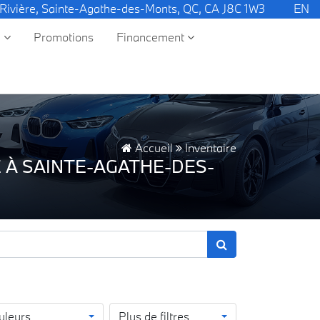
 Rivière, Sainte-Agathe-des-Monts, QC, CA J8C 1W3
EN
e
Promotions
Financement
Accueil
Inventaire
 À SAINTE-AGATHE-DES-
uleurs
Plus de filtres