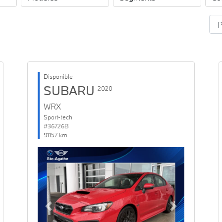
Disponible
SUBARU
2020
WRX
Sport-tech
#36726B
91157 km
Previous
Next