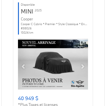
Disponible
MINI
2025
Cooper
Cooper C Cabrio * Premier * Style Classique * Ens. Confort
#38026
15026 km
Previous
Next
40 949 $
*Plus Taxes et licenses