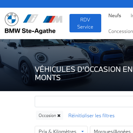
BMW
Neufs
I
RDV
Service
Concession
VÉHICULES D'OCCASION EN
MONTS
Occasion
Prix & Kilomètres
Marques/Années