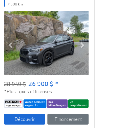
71588 km
Previous
Next
26 900 $ *
28 949 $
*Plus Taxes et licenses
Découvrir
Financement