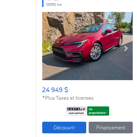
18995 km
Previous
Next
24 949 $
*Plus Taxes et licenses
Découvrir
Financement