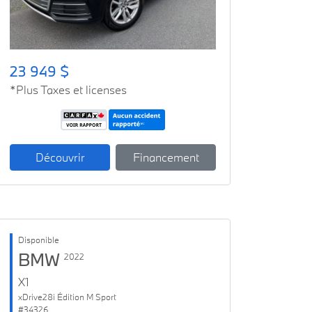
23 949 $
*Plus Taxes et licenses
Découvrir
Financement
Disponible
BMW
2022
X1
xDrive28i Édition M Sport
#34326