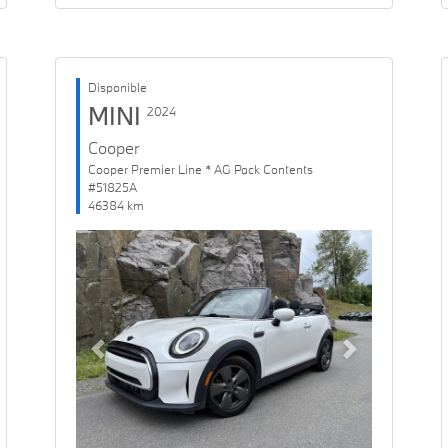
Disponible
MINI
2024
Cooper
Cooper Premier Line * AG Pack Contents
#51825A
46384 km
Previous
Next