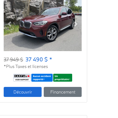
Previous
Next
37 490 $ *
37 949 $
*Plus Taxes et licenses
Découvrir
Financement