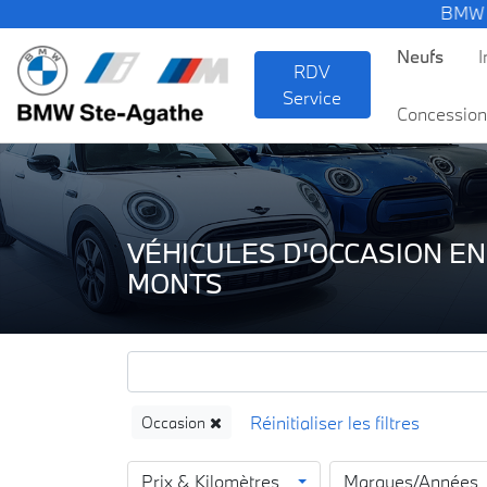
BMW — Le Pur Pla
Neufs
I
RDV
Service
Concession
VÉHICULES D'OCCASION EN
MONTS
Occasion
Prix & Kilomètres
Marques/Années