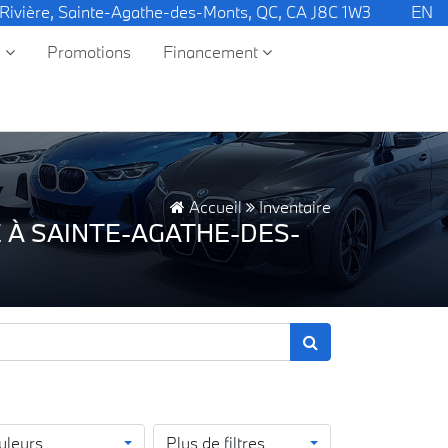
 Rivière, Sainte-Agathe-des-Monts, QC, CA J8C 1W3
EN
e
Promotions
Financement
Accueil
Inventaire
 À SAINTE-AGATHE-DES-
uleurs
Plus de filtres