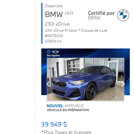
Disponible
BMW
2023
230i xDrive
230i xDrive M Sport * Groupe de Luxe
#M27025A
50906 km
Previous
Next
39 949 $
*Plus Taxes et licenses