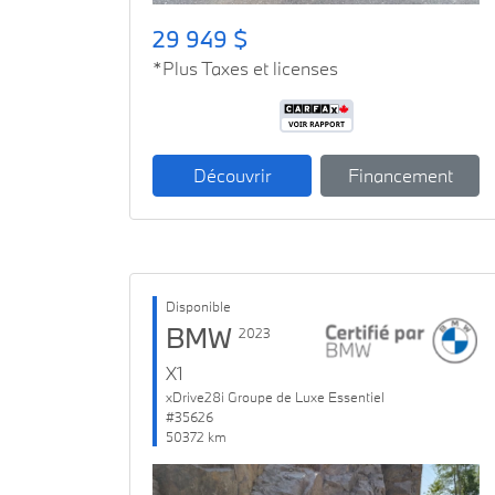
29 949 $
*Plus Taxes et licenses
Découvrir
Financement
Disponible
BMW
2023
X1
xDrive28i Groupe de Luxe Essentiel
#35626
50372 km