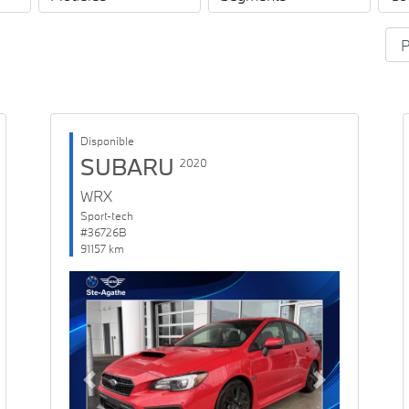
Disponible
SUBARU
2020
WRX
Sport-tech
#36726B
91157 km
Previous
Next