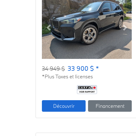
Previous
Next
33 900 $ *
34 949 $
*Plus Taxes et licenses
Découvrir
Financement