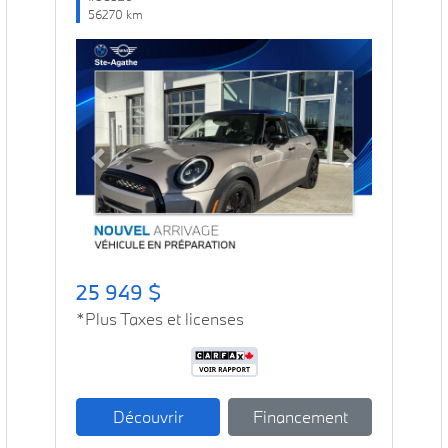
56270 km
Previous
Next
25 949 $
*Plus Taxes et licenses
Découvrir
Financement