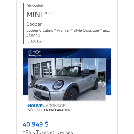
Disponible
MINI
2025
Cooper
Cooper C Cabrio * Premier * Style Classique * Ens. Confort
#38026
15026 km
Previous
Next
40 949 $
*Plus Taxes et licenses