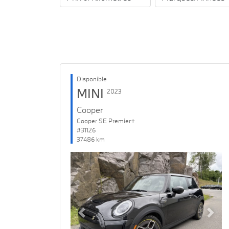
Disponible
MINI
2023
Cooper
Cooper SE Premier+
#31126
37486 km
Previous
Next