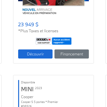
23 949 $
*Plus Taxes et licenses
Découvrir
Financement
Disponible
MINI
2023
Cooper
Cooper S 5 portes * Premier
#38326