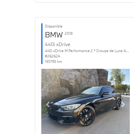
Disponible
BMW
2018
440i xDrive
440i xDrive M Performance 2 * Groupe de Luxe Amélioré
#26262A
135795 km
Previous
Next