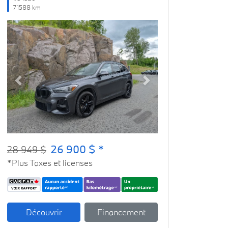
71588 km
Previous
Next
26 900 $ *
28 949 $
*Plus Taxes et licenses
Découvrir
Financement