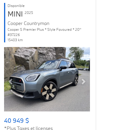
Disponible
MINI
2025
Cooper Countryman
Cooper S Premier Plus * Style Favoured * 20''
#37226
15403 km
Previous
Next
40 949 $
*Plus Taxes et licenses