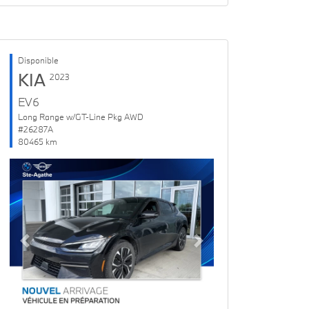
Disponible
KIA
2023
EV6
Long Range w/GT-Line Pkg AWD
#26287A
80465 km
Previous
Next