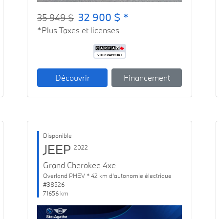
32 900 $ *
35 949 $
*Plus Taxes et licenses
Découvrir
Financement
Disponible
JEEP
2022
Grand Cherokee 4xe
Overland PHEV * 42 km d'autonomie électrique
#38526
71656 km