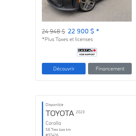
22 900 $ *
24 948 $
*Plus Taxes et licenses
Découvrir
Financement
Disponible
TOYOTA
2023
Corolla
SE Tres bas km
#37426