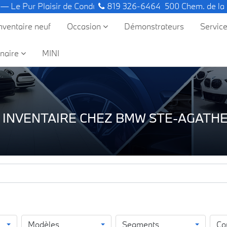
isir de Conduire.
819 326-6464
500 Chem. de la
nventaire neuf
Occasion
Démonstrateurs
Servic
naire
MINI
 INVENTAIRE CHEZ BMW STE-AGATHE
Modèles
Segments
Co