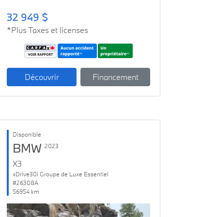
32 949 $
*Plus Taxes et licenses
Découvrir
Financement
Disponible
BMW
2023
X3
xDrive30i Groupe de Luxe Essentiel
#26308A
56954 km