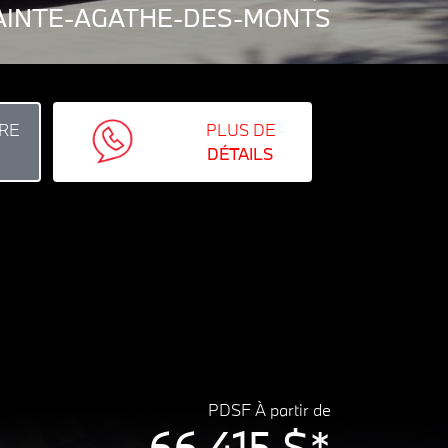
 SAINTE-AGATHE-DES-MONTS
RE
PLUS DE
DÉTAILS
PDSF À partir de
66 415 $*