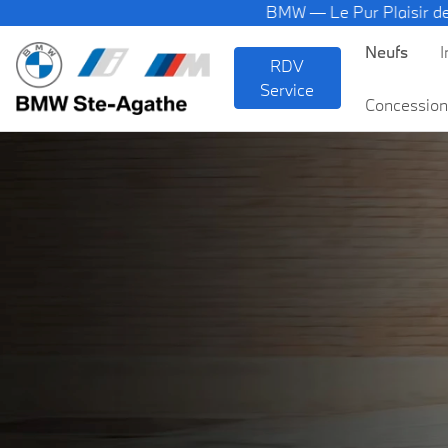
BMW — Le Pur Plaisir de Conduire
Neufs
I
RDV
Service
Concession