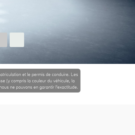
mmatriculation et le permis de conduire. Les
sse (y compris la couleur du véhicule, la
t nous ne pouvons en garantir l'exactitude.