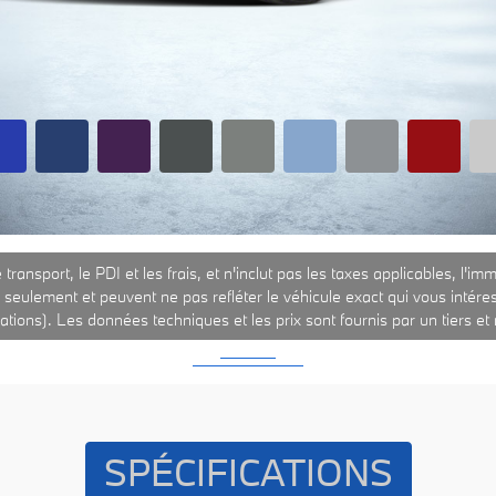
e transport, le PDI et les frais, et n'inclut pas les taxes applicables, l'i
ion seulement et peuvent ne pas refléter le véhicule exact qui vous intére
cations). Les données techniques et les prix sont fournis par un tiers e
SPÉCIFICATIONS