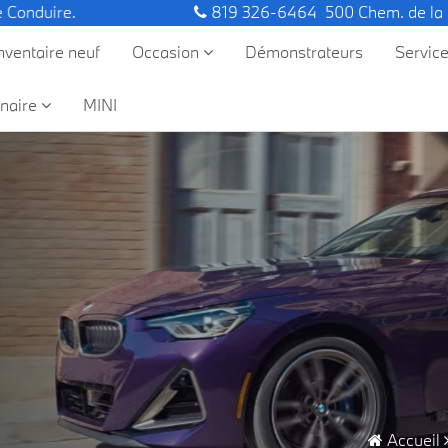
.
819 326-6464
500 Chem. de la
nventaire neuf
Occasion
Démonstrateurs
Servic
naire
MINI
Accueil