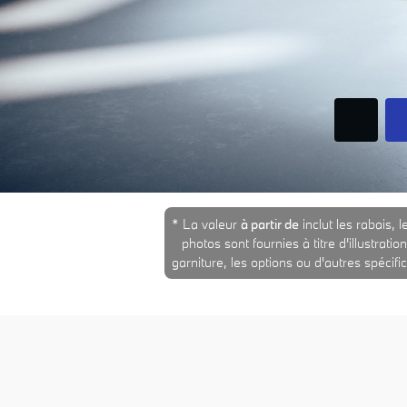
* La valeur
à partir de
inclut les rabais, l
photos sont fournies à titre d'illustrat
garniture, les options ou d'autres spécifi