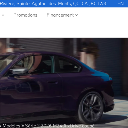
 Rivière, Sainte-Agathe-des-Monts, QC, CA J8C 1W3
EN
e
Promotions
Financement
Modèles
Série 2 2026 M240i xDrive coupé