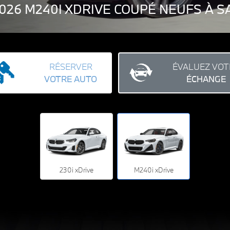
2026 M240I XDRIVE COUPÉ NEUFS À
RÉSERVER
ÉVALUEZ VOT
VOTRE AUTO
ÉCHANGE
230i xDrive
M240i xDrive