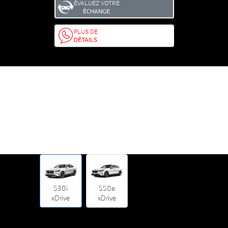
ÉVALUEZ VOTRE
ÉCHANGE
PLUS DE
DÉTAILS
530i
550e
xDrive
xDrive