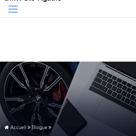
BMW — Le Pur Plaisir de Conduire
EN
500 Chem. de la Rivière, Sainte-Agathe-des-Monts, QC, CA J8C 1W3
Accueil
Blogue