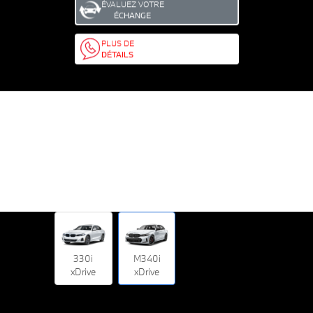
ÉVALUEZ VOTRE
ÉCHANGE
PLUS DE
DÉTAILS
330i
M340i
xDrive
xDrive