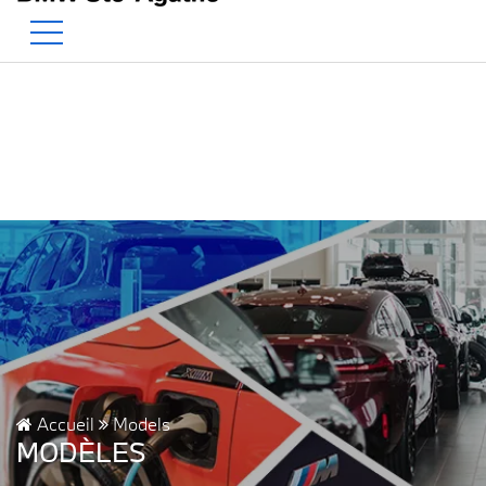
BMW — Le Pur Plaisir de Conduire.
EN
500 Chem. de la Rivière, Sainte-Agathe-des-Monts, QC, CA J8C 1W3
Accueil
Models
MODÈLES