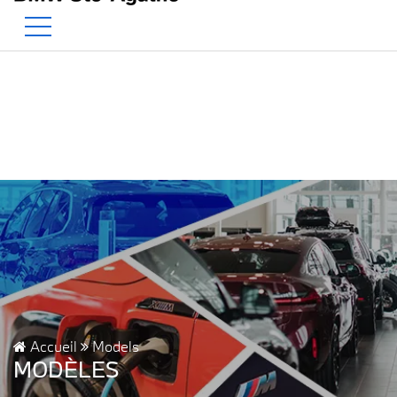
BMW — Le Pur Plaisir de Con
EN
500 Chem. de la Rivière, Sainte-Agathe-des-Monts, QC, CA J8C 1W3
Accueil
Models
MODÈLES